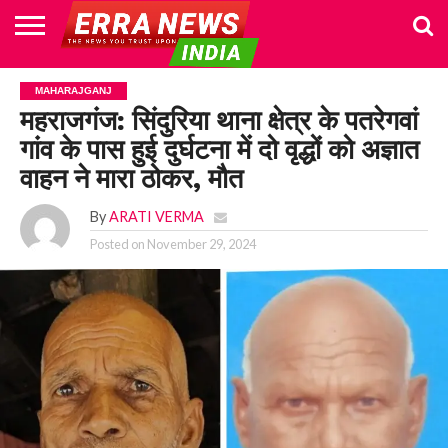
HOME
POLITICS
NEWS
BUSINESS
CULTURE
NATIONAL
SPORTS
LIFESTYLE
TRAVEL
OPINION
BREAKING
ENTERTAINMENT
WORLD
CRIME
JOIN
MAHARAJGANJ
NEWS
US
महराजगंज: सिंदुरिया थाना क्षेत्र के पतरेगवां
गांव के पास हुई दुर्घटना में दो वृद्धों को अज्ञात
वाहन ने मारा ठोकर, मौत
By
ARATI VERMA
Posted on
November 29, 2024