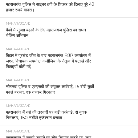
महराजगंज पुलिस ने साइबर ठगी के शिकार को दिलाए पूरे 42
हजार रुपये वापस।
MAHARAJGANJ
बैंकों में सुरक्षा बढ़ाने के लिए महराजगंज पुलिस का सघन
चेकिंग अभियान
MAHARAJGANJ
बिहार में प्रचंड जीत के बाद महराजगंज BJP कार्यालय में
जश्न, विधायक जयमंगल कनौजिया के नेतृत्व में पटाखे और
मिठाइयाँ बाँटी गईं
MAHARAJGANJ
नौतनवां पुलिस व एसएसबी की संयुक्त कार्रवाई, 15 बोरी तुर्की
मकई बरामद, एक तस्कर गिरफ्तार
MAHARAJGANJ
महराजगंज में नशे की तस्करी पर बड़ी कार्रवाई, दो युवक
गिरफ्तार, 150 नशीले इंजेक्शन बरामद।
MAHARAJGANJ
महराजगंज में पराली जलाने पर तीन किसान पकड़े गए, लगा