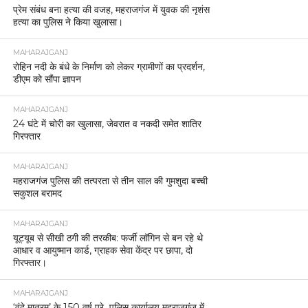
प्रेम संबंध बना हत्या की वजह, महराजगंज में युवक की नृशंस
हत्या का पुलिस ने किया खुलासा।
MAHARAJGANJ
रोहिन नदी के बंधे के निर्माण को लेकर ग्रामीणों का प्रदर्शन,
डीएम को सौंपा ज्ञापन
MAHARAJGANJ
24 घंटे में चोरी का खुलासा, जेवरात व नकदी समेत शातिर
गिरफ्तार
MAHARAJGANJ
महराजगंज पुलिस की तत्परता से तीन साल की गुमशुदा बच्ची
सकुशल बरामद
MAHARAJGANJ
यूट्यूब से सीखी ठगी की तरकीब: फर्जी लॉगिन से बन रहे थे
आधार व आयुष्मान कार्ड, ग्राहक सेवा केंद्र पर छापा, दो
गिरफ्तार।
MAHARAJGANJ
‘वंदे मातरम्’ के 150 वर्ष पूरे पुलिस कार्यालय महराजगंज में