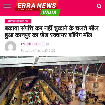
HOME
POLITICS
NEWS
BUSINESS
CULTURE
NATIONAL
SPORTS
LIFESTYLE
TRAVEL
OPINION
BREAKING
ENTERTAINMENT
WORLD
CRIME
JOIN
UTTAR PRADESH
NEWS
US
बकाया संपत्ति कर नहीं चुकाने के चलते सील
हुआ कानपुर का जेड स्क्वायर शॉपिंग मॉल
By
ENI OFFICE
Posted on
August 25, 2021