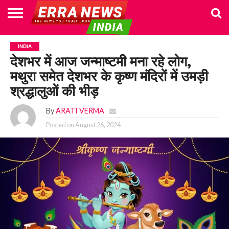
HOME
POLITICS
NEWS
BUSINESS
CULTURE
NATIONAL
SPORTS
LIFESTYLE
TRAVEL
OPINION
BREAKING
ENTERTAINMENT
WORLD
CRIME
JOIN
INDIA
NEWS
US
देशभर में आज जन्माष्टमी मना रहे लोग,
मथुरा समेत देशभर के कृष्ण मंदिरों में उमड़ी
श्रद्धालुओं की भीड़
By
ARATI VERMA
Posted on
August 26, 2024