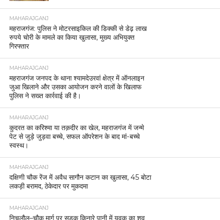
MAHARAJGANJ
महराजगंज: पुलिस ने मोटरसाइकिल की डिक्की से डेढ़ लाख
रुपये चोरी के मामले का किया खुलासा, मुख्य अभियुक्त
गिरफ्तार
MAHARAJGANJ
महराजगंज जनपद के थाना श्यामदेउरवां क्षेत्र में ऑनलाइन
जुआ खिलाने और उसका आयोजन करने वालों के खिलाफ
पुलिस ने सख्त कार्रवाई की है।
MAHARAJGANJ
कुदरत का करिश्मा या तक़दीर का खेल, महराजगंज में जन्मे
पेट से जुड़े जुड़वा बच्चे, सफल ऑपरेशन के बाद मां-बच्चे
स्वस्थ।
MAHARAJGANJ
दक्षिणी चौक रेंज में अवैध सागौन कटान का खुलासा, 45 बोटा
लकड़ी बरामद, ठेकेदार पर मुकदमा
MAHARAJGANJ
निचलौल–चौक मार्ग पर सड़क किनारे पानी में युवक का शव