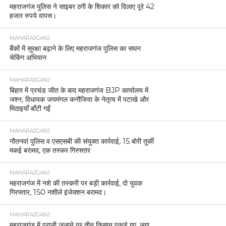
महराजगंज पुलिस ने साइबर ठगी के शिकार को दिलाए पूरे 42
हजार रुपये वापस।
MAHARAJGANJ
बैंकों में सुरक्षा बढ़ाने के लिए महराजगंज पुलिस का सघन
चेकिंग अभियान
MAHARAJGANJ
बिहार में प्रचंड जीत के बाद महराजगंज BJP कार्यालय में
जश्न, विधायक जयमंगल कनौजिया के नेतृत्व में पटाखे और
मिठाइयाँ बाँटी गईं
MAHARAJGANJ
नौतनवां पुलिस व एसएसबी की संयुक्त कार्रवाई, 15 बोरी तुर्की
मकई बरामद, एक तस्कर गिरफ्तार
MAHARAJGANJ
महराजगंज में नशे की तस्करी पर बड़ी कार्रवाई, दो युवक
गिरफ्तार, 150 नशीले इंजेक्शन बरामद।
MAHARAJGANJ
महराजगंज में पराली जलाने पर तीन किसान पकड़े गए, लगा