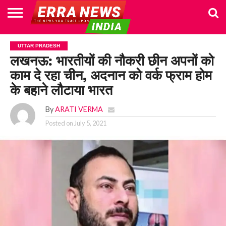
HOME
POLITICS
NEWS
BUSINESS
CULTURE
NATIONAL
SPORTS
LIFESTYLE
TRAVEL
OPINION
BREAKING
ENTERTAINMENT
WORLD
CRIME
JOIN
UTTAR PRADESH
NEWS
US
लखनऊ: भारतीयों की नौकरी छीन अपनों को
काम दे रहा चीन, अदनान को वर्क फ्राम होम
के बहाने लौटाया भारत
By
ARATI VERMA
Posted on
July 5, 2021