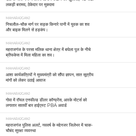
लकड़ी बरामद, ठेकेदार पर मुकदमा
MAHARAJGANJ
निचलौल–चौक मार्ग पर सड़क किनारे पानी में युवक का शव
और बाइक मिलने से हड़कंप।
MAHARAJGANJ
महराजगंज के परसा मलिक थाना क्षेत्र में बघेला पुल के नीचे
ब्रीफकेस में मिला महिला का शव।
MAHARAJGANJ
आशा कार्यकत्रियों ने मुख्यमंत्री को सौंपा ज्ञापन, सात सूत्रीय
मांगों को लेकर उठाई आवाज
MAHARAJGANJ
गोवा में रॉयल एनफील्ड डीलर कॉन्फ्रेंस, आरके मोटर्स को
लगातार सातवीं बार हाईएस्ट PBA अवार्ड
MAHARAJGANJ
महराजगंज पुलिस अलर्ट, नववर्ष के मद्देनजर जिलेभर में चाक-
चौबंद सुरक्षा व्यवस्था