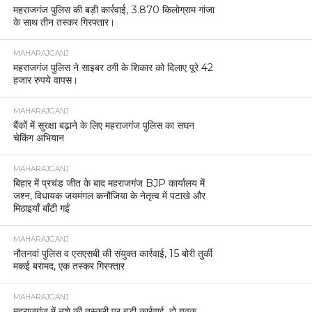
महराजगंज पुलिस की बड़ी कार्रवाई, 3.870 किलोग्राम गांजा
के साथ तीन तस्कर गिरफ्तार।
MAHARAJGANJ
महराजगंज पुलिस ने साइबर ठगी के शिकार को दिलाए पूरे 42
हजार रुपये वापस।
MAHARAJGANJ
बैंकों में सुरक्षा बढ़ाने के लिए महराजगंज पुलिस का सघन
चेकिंग अभियान
MAHARAJGANJ
बिहार में प्रचंड जीत के बाद महराजगंज BJP कार्यालय में
जश्न, विधायक जयमंगल कनौजिया के नेतृत्व में पटाखे और
मिठाइयाँ बाँटी गईं
MAHARAJGANJ
नौतनवां पुलिस व एसएसबी की संयुक्त कार्रवाई, 15 बोरी तुर्की
मकई बरामद, एक तस्कर गिरफ्तार
MAHARAJGANJ
महराजगंज में नशे की तस्करी पर बड़ी कार्रवाई, दो युवक