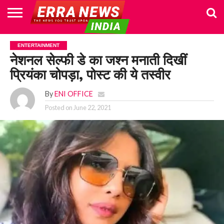
HOME
POLITICS
NEWS
BUSINESS
CULTURE
NATIONAL
SPORTS
LIFESTYLE
TRAVEL
OPINION
BREAKING
ENTERTAINMENT
WORLD
CRIME
JOIN
ENTERTAINMENT
NEWS
US
नेशनल सेल्फी डे का जश्न मनाती दिखीं
प्रियंका चोपड़ा, पोस्ट की ये तस्वीर
By
ENI OFFICE
Posted on
June 22, 2021