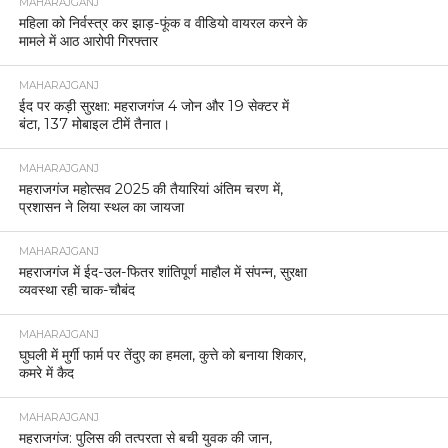
MAHARAJGANJ
महिला को निर्वस्त्र कर झाड़-फूंक व वीडियो वायरल करने के
मामले में आठ आरोपी गिरफ्तार
MAHARAJGANJ
ईद पर कड़ी सुरक्षा: महराजगंज 4 जोन और 19 सेक्टर में
बंटा, 137 मोबाइल टीमें तैनात।
MAHARAJGANJ
महराजगंज महोत्सव 2025 की तैयारियां अंतिम चरण में,
प्रशासन ने लिया स्थल का जायजा
MAHARAJGANJ
महराजगंज में ईद-उल-फितर शांतिपूर्ण माहौल में संपन्न, सुरक्षा
व्यवस्था रही चाक-चौबंद
MAHARAJGANJ
घुघली में मुर्गी फार्म पर तेंदुए का हमला, कुत्ते को बनाया शिकार,
कमरे में कैद
MAHARAJGANJ
महराजगंज: पुलिस की तत्परता से बची युवक की जान,