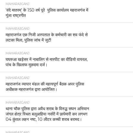
MAHARAJGANJ
‘वंदे मातरम्’ के 150 वर्ष पूरे पुलिस कार्यालय महराजगंज में
गूंजा राष्ट्रगीत
MAHARAJGANJ
महाराजगंज एक निजी अस्पताल के कर्मचारी का शव फंदे से
लटका मिला, पुलिस जांच में जुटी
MAHARAJGANJ
घघरुआ खड़ेसर में नाबालिग से मारपीट का वीडियो वायरल,
पांच के खिलाफ मुकदमा दर्ज।
MAHARAJGANJ
महराजगंज व्यापार मंडल की महत्वपूर्ण बैठक अपर पुलिस
अधीक्षक महराजगंज द्वारा आयोजित।
MAHARAJGANJ
थाना चौक पुलिस द्वारा अवैध शराब के विरुद्ध सघन अभियान
जंगल क्षेत्र स्थित बलुआहिया नर्सरी में छापेमारी कर लगभग
04 कुंतल लहन नष्ट, 10 लीटर कच्ची शराब बरामद।
MAHARAJGANJ