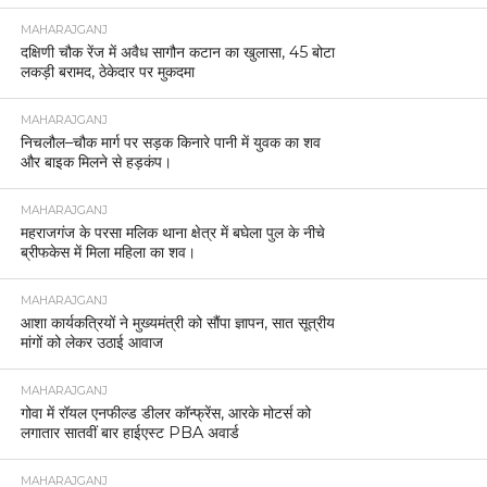
MAHARAJGANJ
दक्षिणी चौक रेंज में अवैध सागौन कटान का खुलासा, 45 बोटा
लकड़ी बरामद, ठेकेदार पर मुकदमा
MAHARAJGANJ
निचलौल–चौक मार्ग पर सड़क किनारे पानी में युवक का शव
और बाइक मिलने से हड़कंप।
MAHARAJGANJ
महराजगंज के परसा मलिक थाना क्षेत्र में बघेला पुल के नीचे
ब्रीफकेस में मिला महिला का शव।
MAHARAJGANJ
आशा कार्यकत्रियों ने मुख्यमंत्री को सौंपा ज्ञापन, सात सूत्रीय
मांगों को लेकर उठाई आवाज
MAHARAJGANJ
गोवा में रॉयल एनफील्ड डीलर कॉन्फ्रेंस, आरके मोटर्स को
लगातार सातवीं बार हाईएस्ट PBA अवार्ड
MAHARAJGANJ