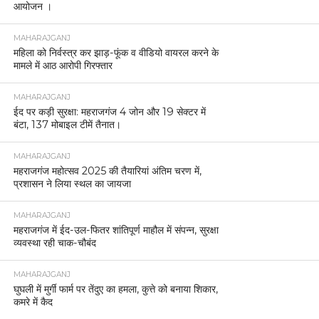
आयोजन ।
MAHARAJGANJ
महिला को निर्वस्त्र कर झाड़-फूंक व वीडियो वायरल करने के
मामले में आठ आरोपी गिरफ्तार
MAHARAJGANJ
ईद पर कड़ी सुरक्षा: महराजगंज 4 जोन और 19 सेक्टर में
बंटा, 137 मोबाइल टीमें तैनात।
MAHARAJGANJ
महराजगंज महोत्सव 2025 की तैयारियां अंतिम चरण में,
प्रशासन ने लिया स्थल का जायजा
MAHARAJGANJ
महराजगंज में ईद-उल-फितर शांतिपूर्ण माहौल में संपन्न, सुरक्षा
व्यवस्था रही चाक-चौबंद
MAHARAJGANJ
घुघली में मुर्गी फार्म पर तेंदुए का हमला, कुत्ते को बनाया शिकार,
कमरे में कैद