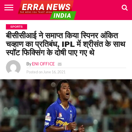
HOME
POLITICS
NEWS
BUSINESS
CULTURE
NATIONAL
SPORTS
LIFESTYLE
TRAVEL
OPINION
BREAKING
ENTERTAINMENT
WORLD
CRIME
JOIN
SPORTS
NEWS
US
बीसीसीआई ने समाप्त किया स्पिनर अंकित
चव्हाण का प्रतिबंध, IPL में श्रीसंत के साथ
स्पॉट फिक्सिंग के दोषी पाए गए थे
By
ENI OFFICE
Posted on
June 16, 2021