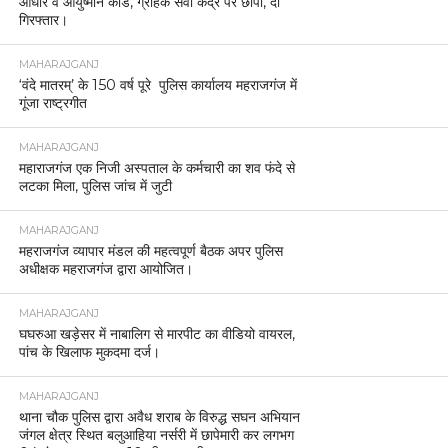
आधार व आयुष्मान कार्ड, ग्राहक सेवा केंद्र पर छापा, दो
गिरफ्तार।
MAHARAJGANJ
‘वंदे मातरम्’ के 150 वर्ष पूरे पुलिस कार्यालय महराजगंज में
गूंजा राष्ट्रगीत
MAHARAJGANJ
महाराजगंज एक निजी अस्पताल के कर्मचारी का शव फंदे से
लटका मिला, पुलिस जांच में जुटी
MAHARAJGANJ
महराजगंज व्यापार मंडल की महत्वपूर्ण बैठक अपर पुलिस
अधीक्षक महराजगंज द्वारा आयोजित।
MAHARAJGANJ
घघरुआ खड़ेसर में नाबालिग से मारपीट का वीडियो वायरल,
पांच के खिलाफ मुकदमा दर्ज।
MAHARAJGANJ
थाना चौक पुलिस द्वारा अवैध शराब के विरुद्ध सघन अभियान
जंगल क्षेत्र स्थित बलुआहिया नर्सरी में छापेमारी कर लगभग