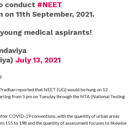
to conduct
#NEET
 on 11th September, 2021.
 young medical aspirants!
ndaviya
iya)
July 13, 2021
D
Pradhan reported that NEET (UG) would be hung on 12
starting from 5 pm on Tuesday through the NTA (National Testing
 after COVID-19 conventions, with the quantity of urban areas
m 155 to 198 and the quantity of assessment focuses to likewise