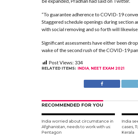
be expanded, Pradhan had said on Twitter.
“To guarantee adherence to COVID-19 conventio
Staggered schedule openings during section and
with social removing and so forth will likewis
Significant assessments have either been drop
wake of the second rush of the COVID-19 pand
Post Views:
334
RELATED ITEMS:
INDIA
,
NEET EXAM 2021
RECOMMENDED FOR YOU
India worried about circumstance in
India s
Afghanistan, needs to work with us:
cases, 1
Pentagon
Kerala