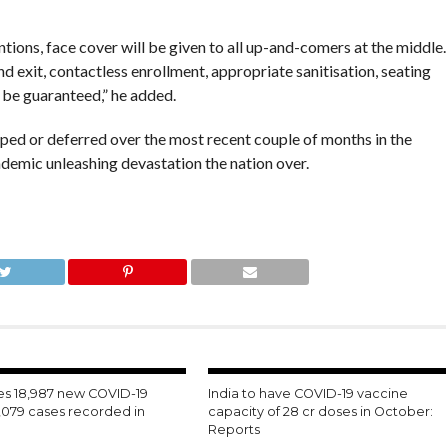
ns, face cover will be given to all up-and-comers at the middle.
 exit, contactless enrollment, appropriate sanitisation, seating
e be guaranteed,” he added.
ped or deferred over the most recent couple of months in the
emic unleashing devastation the nation over.
ees 18,987 new COVID-19
India to have COVID-19 vaccine
1,079 cases recorded in
capacity of 28 cr doses in October:
Reports