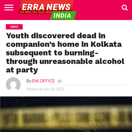
HOME
POLITICS
NEWS
BUSINESS
CULTURE
NATIONAL
SPORTS
LIFESTYLE
TRAVEL
OPINION
BREAKING
ENTERTAINMENT
WORLD
CRIME
JOIN
INDIA
NEWS
US
Youth discovered dead in
companion’s home in Kolkata
subsequent to burning-
through unreasonable alcohol
at party
By
ENI OFFICE
Posted on
July 19, 2021