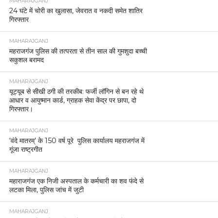
MAHARAJGANJ
24 घंटे में चोरी का खुलासा, जेवरात व नकदी समेत शातिर
गिरफ्तार
MAHARAJGANJ
महराजगंज पुलिस की तत्परता से तीन साल की गुमशुदा बच्ची
सकुशल बरामद
MAHARAJGANJ
यूट्यूब से सीखी ठगी की तरकीब: फर्जी लॉगिन से बन रहे थे
आधार व आयुष्मान कार्ड, ग्राहक सेवा केंद्र पर छापा, दो
गिरफ्तार।
MAHARAJGANJ
‘वंदे मातरम्’ के 150 वर्ष पूरे पुलिस कार्यालय महराजगंज में
गूंजा राष्ट्रगीत
MAHARAJGANJ
महाराजगंज एक निजी अस्पताल के कर्मचारी का शव फंदे से
लटका मिला, पुलिस जांच में जुटी
MAHARAJGANJ