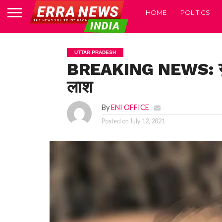
HOME
POLITICS
UTTAR PRADESH
BREAKING NEWS: युवक 
लाश
By
ENI OFFICE
Posted on
July 12, 2021