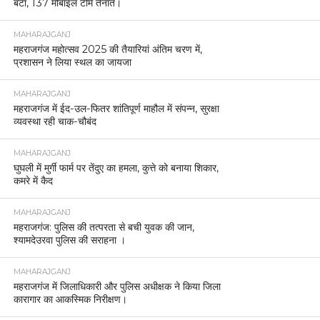
बंटा, 137 मोबाइल टीमें तैनात।
MAHARAJGANJ
महराजगंज महोत्सव 2025 की तैयारियां अंतिम चरण में,
प्रशासन ने लिया स्थल का जायजा
MAHARAJGANJ
महराजगंज में ईद-उल-फितर शांतिपूर्ण माहौल में संपन्न, सुरक्षा
व्यवस्था रही चाक-चौबंद
MAHARAJGANJ
घुघली में मुर्गी फार्म पर तेंदुए का हमला, कुत्ते को बनाया शिकार,
कमरे में कैद
MAHARAJGANJ
महराजगंज: पुलिस की तत्परता से बची युवक की जान,
श्यामदेउरवा पुलिस की सराहना ।
MAHARAJGANJ
महराजगंज में जिलाधिकारी और पुलिस अधीक्षक ने किया जिला
कारागार का आकस्मिक निरीक्षण।