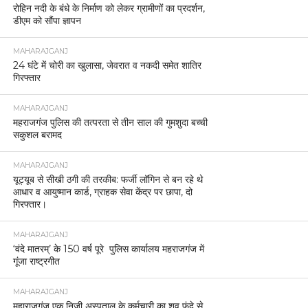
रोहिन नदी के बंधे के निर्माण को लेकर ग्रामीणों का प्रदर्शन,
डीएम को सौंपा ज्ञापन
MAHARAJGANJ
24 घंटे में चोरी का खुलासा, जेवरात व नकदी समेत शातिर
गिरफ्तार
MAHARAJGANJ
महराजगंज पुलिस की तत्परता से तीन साल की गुमशुदा बच्ची
सकुशल बरामद
MAHARAJGANJ
यूट्यूब से सीखी ठगी की तरकीब: फर्जी लॉगिन से बन रहे थे
आधार व आयुष्मान कार्ड, ग्राहक सेवा केंद्र पर छापा, दो
गिरफ्तार।
MAHARAJGANJ
‘वंदे मातरम्’ के 150 वर्ष पूरे पुलिस कार्यालय महराजगंज में
गूंजा राष्ट्रगीत
MAHARAJGANJ
महाराजगंज एक निजी अस्पताल के कर्मचारी का शव फंदे से