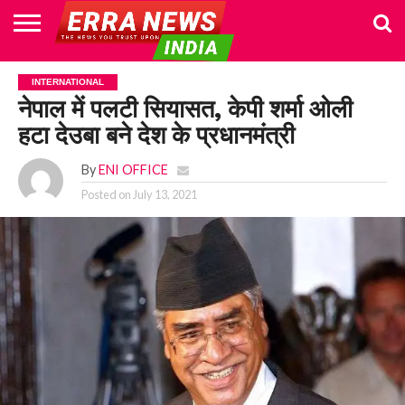
HOME
POLITICS
NEWS
BUSINESS
CULTURE
NATIONAL
SPORTS
LIFESTYLE
TRAVEL
OPINION
BREAKING
ENTERTAINMENT
WORLD
CRIME
JOIN
INTERNATIONAL
NEWS
US
नेपाल में पलटी सियासत, केपी शर्मा ओली
हटा देउबा बने देश के प्रधानमंत्री
By
ENI OFFICE
Posted on
July 13, 2021