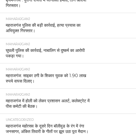
बृजमनगंज : पुरानी रंजिश में जानलेवा हमला, तीन आरोपी
गिरफ्तार।
MAHARAJGANJ
महराजगंज पुलिस की बड़ी कार्रवाई, हत्या प्रयास का
अभियुक्त गिरफ्तार।
MAHARAJGANJ
घुघली पुलिस की कार्रवाई, नाबालिग से दुष्कर्म का आरोपी
पकड़ा गया।
MAHARAJGANJ
महराजगंज: साइबर ठगी के शिकार युवक को 1.90 लाख
रुपये वापस दिलाए।
MAHARAJGANJ
महराजगंज में होली को लेकर प्रशासन अलर्ट, कलेक्ट्रेट में
पीस कमेटी की बैठक।
UNCATEGORIZED
महराजगंज महोत्सव के दूसरे दिन बॉलीवुड के रंग में रंगा
जनसागर, अंकित तिवारी के गीतों पर झूम उठा पूरा मैदान।