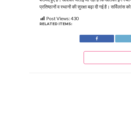
प्रतिष्ठानों व स्थानों की सुरक्षा बढ़ा दी गई है। सर्विलांस
Post Views:
430
RELATED ITEMS:
UTTAR PRADESH
लखनऊ में अपना इलाज करा
भेजा जाएगा सीतापुर जेल
By
ENI OFFICE
Posted on
July 13, 2021