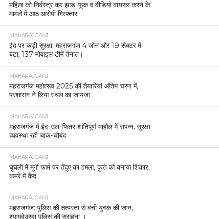
महिला को निर्वस्त्र कर झाड़-फूंक व वीडियो वायरल करने के
मामले में आठ आरोपी गिरफ्तार
MAHARAJGANJ
ईद पर कड़ी सुरक्षा: महराजगंज 4 जोन और 19 सेक्टर में
बंटा, 137 मोबाइल टीमें तैनात।
MAHARAJGANJ
महराजगंज महोत्सव 2025 की तैयारियां अंतिम चरण में,
प्रशासन ने लिया स्थल का जायजा
MAHARAJGANJ
महराजगंज में ईद-उल-फितर शांतिपूर्ण माहौल में संपन्न, सुरक्षा
व्यवस्था रही चाक-चौबंद
MAHARAJGANJ
घुघली में मुर्गी फार्म पर तेंदुए का हमला, कुत्ते को बनाया शिकार,
कमरे में कैद
MAHARAJGANJ
महराजगंज: पुलिस की तत्परता से बची युवक की जान,
श्यामदेउरवा पुलिस की सराहना ।