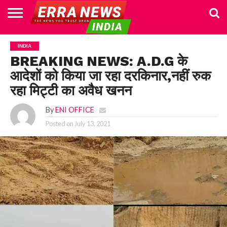
HOME
POLITICS
NEWS
BUSINESS
CULTURE
NATIONAL
SPORTS
LIFESTYLE
TRAVEL
OPINION
BREAKING
ENTERTAINMENT
WORLD
CRIME
JOIN
INDIA
NEWS
US
BREAKING NEWS: A.D.G के
आदेशों को किया जा रहा दरकिनार,नहीं रुक
रहा मिट्टी का अवैध खनन
By
ENI OFFICE
Posted on
July 13, 2021