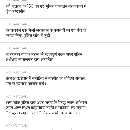
MAHARAJGANJ
‘वंदे मातरम्’ के 150 वर्ष पूरे पुलिस कार्यालय महराजगंज में
गूंजा राष्ट्रगीत
MAHARAJGANJ
महाराजगंज एक निजी अस्पताल के कर्मचारी का शव फंदे से
लटका मिला, पुलिस जांच में जुटी
MAHARAJGANJ
महराजगंज व्यापार मंडल की महत्वपूर्ण बैठक अपर पुलिस
अधीक्षक महराजगंज द्वारा आयोजित।
MAHARAJGANJ
घघरुआ खड़ेसर में नाबालिग से मारपीट का वीडियो वायरल,
पांच के खिलाफ मुकदमा दर्ज।
MAHARAJGANJ
थाना चौक पुलिस द्वारा अवैध शराब के विरुद्ध सघन अभियान
जंगल क्षेत्र स्थित बलुआहिया नर्सरी में छापेमारी कर लगभग
04 कुंतल लहन नष्ट, 10 लीटर कच्ची शराब बरामद।
MAHARAJGANJ