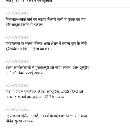
लकड़ी बरामद, ठेकेदार पर मुकदमा
MAHARAJGANJ
निचलौल–चौक मार्ग पर सड़क किनारे पानी में युवक का शव
और बाइक मिलने से हड़कंप।
MAHARAJGANJ
महराजगंज के परसा मलिक थाना क्षेत्र में बघेला पुल के नीचे
ब्रीफकेस में मिला महिला का शव।
MAHARAJGANJ
आशा कार्यकत्रियों ने मुख्यमंत्री को सौंपा ज्ञापन, सात सूत्रीय
मांगों को लेकर उठाई आवाज
MAHARAJGANJ
गोवा में रॉयल एनफील्ड डीलर कॉन्फ्रेंस, आरके मोटर्स को
लगातार सातवीं बार हाईएस्ट PBA अवार्ड
MAHARAJGANJ
महराजगंज पुलिस अलर्ट, नववर्ष के मद्देनजर जिलेभर में चाक-
चौबंद सुरक्षा व्यवस्था