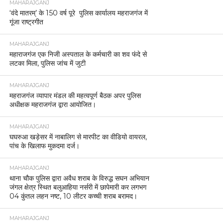
MAHARAJGANJ
‘वंदे मातरम्’ के 150 वर्ष पूरे पुलिस कार्यालय महराजगंज में
गूंजा राष्ट्रगीत
MAHARAJGANJ
महाराजगंज एक निजी अस्पताल के कर्मचारी का शव फंदे से
लटका मिला, पुलिस जांच में जुटी
MAHARAJGANJ
महराजगंज व्यापार मंडल की महत्वपूर्ण बैठक अपर पुलिस
अधीक्षक महराजगंज द्वारा आयोजित।
MAHARAJGANJ
घघरुआ खड़ेसर में नाबालिग से मारपीट का वीडियो वायरल,
पांच के खिलाफ मुकदमा दर्ज।
MAHARAJGANJ
थाना चौक पुलिस द्वारा अवैध शराब के विरुद्ध सघन अभियान
जंगल क्षेत्र स्थित बलुआहिया नर्सरी में छापेमारी कर लगभग
04 कुंतल लहन नष्ट, 10 लीटर कच्ची शराब बरामद।
MAHARAJGANJ