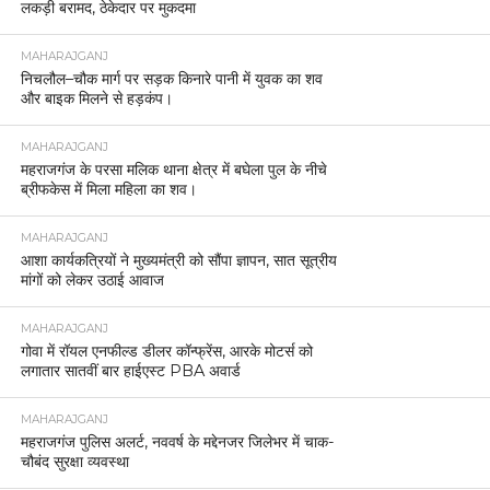
लकड़ी बरामद, ठेकेदार पर मुकदमा
MAHARAJGANJ
निचलौल–चौक मार्ग पर सड़क किनारे पानी में युवक का शव
और बाइक मिलने से हड़कंप।
MAHARAJGANJ
महराजगंज के परसा मलिक थाना क्षेत्र में बघेला पुल के नीचे
ब्रीफकेस में मिला महिला का शव।
MAHARAJGANJ
आशा कार्यकत्रियों ने मुख्यमंत्री को सौंपा ज्ञापन, सात सूत्रीय
मांगों को लेकर उठाई आवाज
MAHARAJGANJ
गोवा में रॉयल एनफील्ड डीलर कॉन्फ्रेंस, आरके मोटर्स को
लगातार सातवीं बार हाईएस्ट PBA अवार्ड
MAHARAJGANJ
महराजगंज पुलिस अलर्ट, नववर्ष के मद्देनजर जिलेभर में चाक-
चौबंद सुरक्षा व्यवस्था