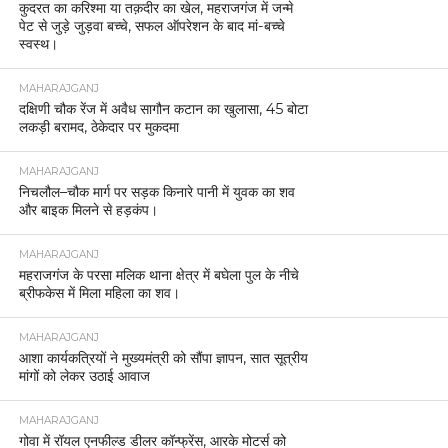
कुदरत का करिश्मा या तक़दीर का खेल, महराजगंज में जन्मे
पेट से जुड़े जुड़वा बच्चे, सफल ऑपरेशन के बाद मां-बच्चे
स्वस्थ।
MAHARAJGANJ
दक्षिणी चौक रेंज में अवैध सागौन कटान का खुलासा, 45 बोटा
लकड़ी बरामद, ठेकेदार पर मुकदमा
MAHARAJGANJ
निचलौल–चौक मार्ग पर सड़क किनारे पानी में युवक का शव
और बाइक मिलने से हड़कंप।
MAHARAJGANJ
महराजगंज के परसा मलिक थाना क्षेत्र में बघेला पुल के नीचे
ब्रीफकेस में मिला महिला का शव।
MAHARAJGANJ
आशा कार्यकत्रियों ने मुख्यमंत्री को सौंपा ज्ञापन, सात सूत्रीय
मांगों को लेकर उठाई आवाज
MAHARAJGANJ
गोवा में रॉयल एनफील्ड डीलर कॉन्फ्रेंस, आरके मोटर्स को