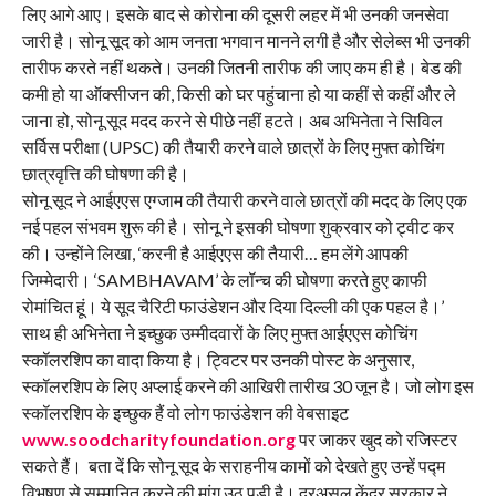
लिए आगे आए। इसके बाद से कोरोना की दूसरी लहर में भी उनकी जनसेवा
जारी है। सोनू सूद को आम जनता भगवान मानने लगी है और सेलेब्स भी उनकी
तारीफ करते नहीं थकते। उनकी जितनी तारीफ की जाए कम ही है। बेड की
कमी हो या ऑक्सीजन की, किसी को घर पहुंचाना हो या कहीं से कहीं और ले
जाना हो, सोनू सूद मदद करने से पीछे नहीं हटते। अब अभिनेता ने सिविल
सर्विस परीक्षा (UPSC) की तैयारी करने वाले छात्रों के लिए मुफ्त कोचिंग
छात्रवृत्ति की घोषणा की है।
सोनू सूद ने आईएएस एग्जाम की तैयारी करने वाले छात्रों की मदद के लिए एक
नई पहल संभवम शुरू की है। सोनू ने इसकी घोषणा शुक्रवार को ट्वीट कर
की। उन्होंने लिखा, ‘करनी है आईएएस की तैयारी… हम लेंगे आपकी
जिम्मेदारी। ‘SAMBHAVAM’ के लॉन्च की घोषणा करते हुए काफी
रोमांचित हूं। ये सूद चैरिटी फाउंडेशन और दिया दिल्ली की एक पहल है।’
साथ ही अभिनेता ने इच्छुक उम्मीदवारों के लिए मुफ्त आईएएस कोचिंग
स्कॉलरशिप का वादा किया है। ट्विटर पर उनकी पोस्ट के अनुसार,
स्कॉलरशिप के लिए अप्लाई करने की आखिरी तारीख 30 जून है। जो लोग इस
स्कॉलरशिप के इच्छुक हैं वो लोग फाउंडेशन की वेबसाइट
www.soodcharityfoundation.org
पर जाकर खुद को रजिस्टर
सकते हैं। बता दें कि सोनू सूद के सराहनीय कामों को देखते हुए उन्हें पद्म
विभूषण से सम्मानित करने की मांग उठ पड़ी है। दरअसल केंद्र सरकार ने