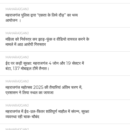
MAHARAJGANJ
महराजगंज पुलिस द्वारा “एकता के लिये दौड़” का भव्य
आयोजन ।
MAHARAJGANJ
महिला को निर्वस्त्र कर झाड़-फूंक व वीडियो वायरल करने के
मामले में आठ आरोपी गिरफ्तार
MAHARAJGANJ
ईद पर कड़ी सुरक्षा: महराजगंज 4 जोन और 19 सेक्टर में
बंटा, 137 मोबाइल टीमें तैनात।
MAHARAJGANJ
महराजगंज महोत्सव 2025 की तैयारियां अंतिम चरण में,
प्रशासन ने लिया स्थल का जायजा
MAHARAJGANJ
महराजगंज में ईद-उल-फितर शांतिपूर्ण माहौल में संपन्न, सुरक्षा
व्यवस्था रही चाक-चौबंद
MAHARAJGANJ