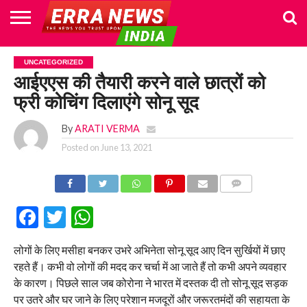
HOME
POLITICS
NEWS
BUSINESS
CULTURE
NATIONAL
SPORTS
LIFESTYLE
TRAVEL
OPINION
BREAKING
ENTERTAINMENT
WORLD
CRIME
JOIN
UNCATEGORIZED
NEWS
US
आईएएस की तैयारी करने वाले छात्रों को
फ्री कोचिंग दिलाएंगे सोनू सूद
By
ARATI VERMA
Posted on
June 13, 2021
COMMENTS
Facebook
Twitter
WhatsApp
लोगों के लिए मसीहा बनकर उभरे अभिनेता सोनू सूद आए दिन सुर्खियों में छाए
रहते हैं। कभी वो लोगों की मदद कर चर्चा में आ जाते हैं तो कभी अपने व्यवहार
के कारण। पिछले साल जब कोरोना ने भारत में दस्तक दी तो सोनू सूद सड़क
पर उतरे और घर जाने के लिए परेशान मजदूरों और जरूरतमंदों की सहायता के