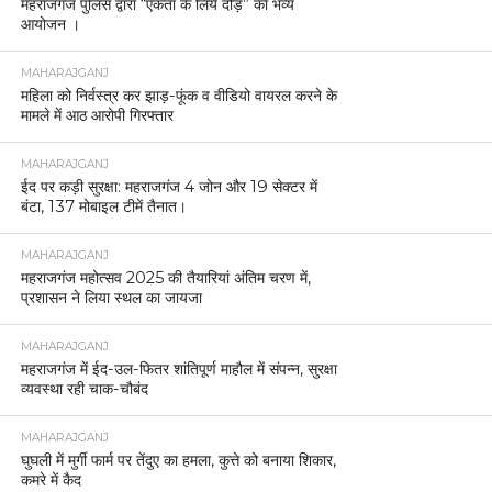
महराजगंज पुलिस द्वारा “एकता के लिये दौड़” का भव्य
आयोजन ।
MAHARAJGANJ
महिला को निर्वस्त्र कर झाड़-फूंक व वीडियो वायरल करने के
मामले में आठ आरोपी गिरफ्तार
MAHARAJGANJ
ईद पर कड़ी सुरक्षा: महराजगंज 4 जोन और 19 सेक्टर में
बंटा, 137 मोबाइल टीमें तैनात।
MAHARAJGANJ
महराजगंज महोत्सव 2025 की तैयारियां अंतिम चरण में,
प्रशासन ने लिया स्थल का जायजा
MAHARAJGANJ
महराजगंज में ईद-उल-फितर शांतिपूर्ण माहौल में संपन्न, सुरक्षा
व्यवस्था रही चाक-चौबंद
MAHARAJGANJ
घुघली में मुर्गी फार्म पर तेंदुए का हमला, कुत्ते को बनाया शिकार,
कमरे में कैद