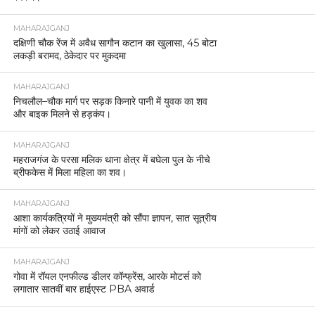
MAHARAJGANJ
दक्षिणी चौक रेंज में अवैध सागौन कटान का खुलासा, 45 बोटा
लकड़ी बरामद, ठेकेदार पर मुकदमा
MAHARAJGANJ
निचलौल–चौक मार्ग पर सड़क किनारे पानी में युवक का शव
और बाइक मिलने से हड़कंप।
MAHARAJGANJ
महराजगंज के परसा मलिक थाना क्षेत्र में बघेला पुल के नीचे
ब्रीफकेस में मिला महिला का शव।
MAHARAJGANJ
आशा कार्यकत्रियों ने मुख्यमंत्री को सौंपा ज्ञापन, सात सूत्रीय
मांगों को लेकर उठाई आवाज
MAHARAJGANJ
गोवा में रॉयल एनफील्ड डीलर कॉन्फ्रेंस, आरके मोटर्स को
लगातार सातवीं बार हाईएस्ट PBA अवार्ड