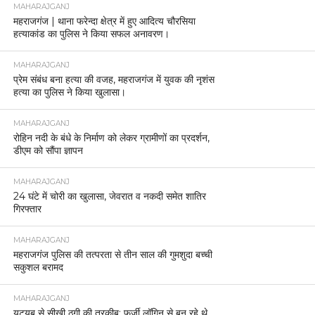
MAHARAJGANJ
महराजगंज | थाना फरेन्दा क्षेत्र में हुए आदित्य चौरसिया
हत्याकांड का पुलिस ने किया सफल अनावरण।
MAHARAJGANJ
प्रेम संबंध बना हत्या की वजह, महराजगंज में युवक की नृशंस
हत्या का पुलिस ने किया खुलासा।
MAHARAJGANJ
रोहिन नदी के बंधे के निर्माण को लेकर ग्रामीणों का प्रदर्शन,
डीएम को सौंपा ज्ञापन
MAHARAJGANJ
24 घंटे में चोरी का खुलासा, जेवरात व नकदी समेत शातिर
गिरफ्तार
MAHARAJGANJ
महराजगंज पुलिस की तत्परता से तीन साल की गुमशुदा बच्ची
सकुशल बरामद
MAHARAJGANJ
यूट्यूब से सीखी ठगी की तरकीब: फर्जी लॉगिन से बन रहे थे