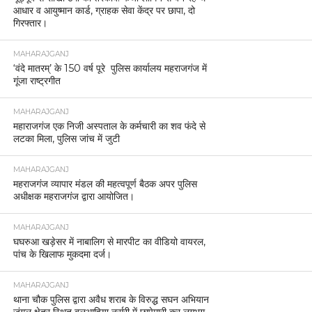
आधार व आयुष्मान कार्ड, ग्राहक सेवा केंद्र पर छापा, दो
गिरफ्तार।
MAHARAJGANJ
‘वंदे मातरम्’ के 150 वर्ष पूरे पुलिस कार्यालय महराजगंज में
गूंजा राष्ट्रगीत
MAHARAJGANJ
महाराजगंज एक निजी अस्पताल के कर्मचारी का शव फंदे से
लटका मिला, पुलिस जांच में जुटी
MAHARAJGANJ
महराजगंज व्यापार मंडल की महत्वपूर्ण बैठक अपर पुलिस
अधीक्षक महराजगंज द्वारा आयोजित।
MAHARAJGANJ
घघरुआ खड़ेसर में नाबालिग से मारपीट का वीडियो वायरल,
पांच के खिलाफ मुकदमा दर्ज।
MAHARAJGANJ
थाना चौक पुलिस द्वारा अवैध शराब के विरुद्ध सघन अभियान
जंगल क्षेत्र स्थित बलुआहिया नर्सरी में छापेमारी कर लगभग