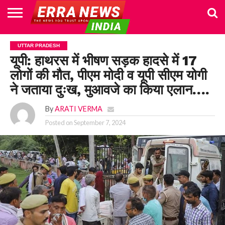
HOME
POLITICS
NEWS
BUSINESS
CULTURE
NATIONAL
SPORTS
LIFESTYLE
TRAVEL
OPINION
BREAKING
ENTERTAINMENT
WORLD
CRIME
JOIN
UTTAR PRADESH
NEWS
US
यूपी: हाथरस में भीषण सड़क हादसे में 17
लोगों की मौत, पीएम मोदी व यूपी सीएम योगी
ने जताया दुःख, मुआवजे का किया एलान….
By
ARATI VERMA
Posted on
September 7, 2024