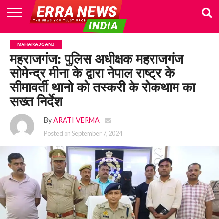
HOME
POLITICS
NEWS
BUSINESS
CULTURE
NATIONAL
SPORTS
LIFESTYLE
TRAVEL
OPINION
BREAKING
ENTERTAINMENT
WORLD
CRIME
JOIN
MAHARAJGANJ
NEWS
US
महराजगंज: पुलिस अधीक्षक महराजगंज
सोमेन्द्र मीना के द्वारा नेपाल राष्ट्र के
सीमावर्ती थानो को तस्करी के रोकथाम का
सख्त निर्देश
By
ARATI VERMA
Posted on
September 7, 2024