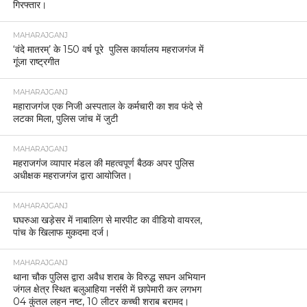
गिरफ्तार।
MAHARAJGANJ
‘वंदे मातरम्’ के 150 वर्ष पूरे पुलिस कार्यालय महराजगंज में
गूंजा राष्ट्रगीत
MAHARAJGANJ
महाराजगंज एक निजी अस्पताल के कर्मचारी का शव फंदे से
लटका मिला, पुलिस जांच में जुटी
MAHARAJGANJ
महराजगंज व्यापार मंडल की महत्वपूर्ण बैठक अपर पुलिस
अधीक्षक महराजगंज द्वारा आयोजित।
MAHARAJGANJ
घघरुआ खड़ेसर में नाबालिग से मारपीट का वीडियो वायरल,
पांच के खिलाफ मुकदमा दर्ज।
MAHARAJGANJ
थाना चौक पुलिस द्वारा अवैध शराब के विरुद्ध सघन अभियान
जंगल क्षेत्र स्थित बलुआहिया नर्सरी में छापेमारी कर लगभग
04 कुंतल लहन नष्ट, 10 लीटर कच्ची शराब बरामद।