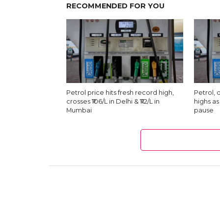
RECOMMENDED FOR YOU
Petrol price hits fresh record high,
Petrol, 
crosses ₹106/L in Delhi & ₹112/L in
highs as
Mumbai
pause