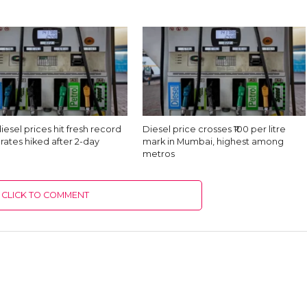
diesel prices hit fresh record
Diesel price crosses ₹100 per litre
 rates hiked after 2-day
mark in Mumbai, highest among
metros
CLICK TO COMMENT