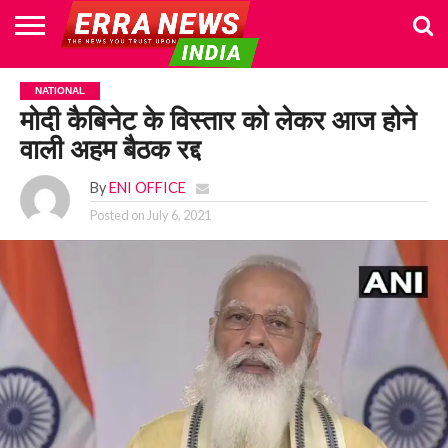
HOME
POLITICS
NEWS
BUSINESS
CULTURE
NATIONAL
SPORTS
LIFESTYLE
TRAVEL
OPINION
BREAKING
ENTERTAINMENT
WORLD
CRIME
JOIN
NATIONAL
NEWS
US
मोदी कैबिनेट के विस्तार को लेकर आज होने
वाली अहम बैठक रद्द
By
ENI OFFICE
Posted on
July 6, 2021