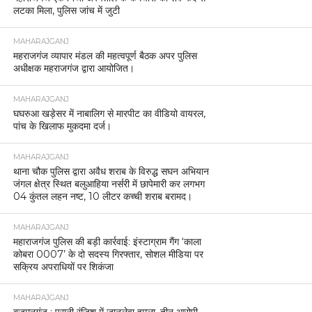
लटका मिला, पुलिस जांच में जुटी
MAHARAJGANJ
महराजगंज व्यापार मंडल की महत्वपूर्ण बैठक अपर पुलिस
अधीक्षक महराजगंज द्वारा आयोजित।
MAHARAJGANJ
घघरुआ खड़ेसर में नाबालिग से मारपीट का वीडियो वायरल,
पांच के खिलाफ मुकदमा दर्ज।
MAHARAJGANJ
थाना चौक पुलिस द्वारा अवैध शराब के विरुद्ध सघन अभियान
जंगल क्षेत्र स्थित बलुआहिया नर्सरी में छापेमारी कर लगभग
04 कुंतल लहन नष्ट, 10 लीटर कच्ची शराब बरामद।
MAHARAJGANJ
महाराजगंज पुलिस की बड़ी कार्रवाई: इंस्टाग्राम गैंग ‘काला
कोबरा 0007’ के दो सदस्य गिरफ्तार, सोशल मीडिया पर
सक्रिय अपराधियों पर शिकंजा
MAHARAJGANJ
बृजमनगंज : पुरानी रंजिश में जानलेवा हमला, तीन आरोपी