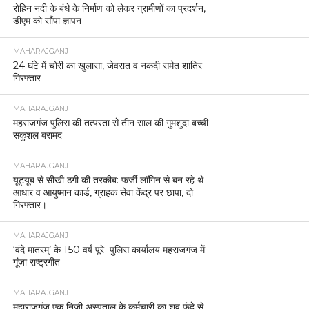
रोहिन नदी के बंधे के निर्माण को लेकर ग्रामीणों का प्रदर्शन,
डीएम को सौंपा ज्ञापन
MAHARAJGANJ
24 घंटे में चोरी का खुलासा, जेवरात व नकदी समेत शातिर
गिरफ्तार
MAHARAJGANJ
महराजगंज पुलिस की तत्परता से तीन साल की गुमशुदा बच्ची
सकुशल बरामद
MAHARAJGANJ
यूट्यूब से सीखी ठगी की तरकीब: फर्जी लॉगिन से बन रहे थे
आधार व आयुष्मान कार्ड, ग्राहक सेवा केंद्र पर छापा, दो
गिरफ्तार।
MAHARAJGANJ
‘वंदे मातरम्’ के 150 वर्ष पूरे पुलिस कार्यालय महराजगंज में
गूंजा राष्ट्रगीत
MAHARAJGANJ
महाराजगंज एक निजी अस्पताल के कर्मचारी का शव फंदे से