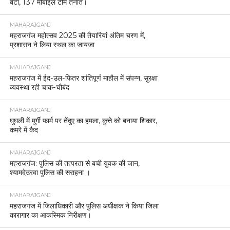
बंटा, 137 मोबाइल टीमें तैनात।
MAHARAJGANJ
महराजगंज महोत्सव 2025 की तैयारियां अंतिम चरण में,
प्रशासन ने लिया स्थल का जायजा
MAHARAJGANJ
महराजगंज में ईद-उल-फितर शांतिपूर्ण माहौल में संपन्न, सुरक्षा
व्यवस्था रही चाक-चौबंद
MAHARAJGANJ
घुघली में मुर्गी फार्म पर तेंदुए का हमला, कुत्ते को बनाया शिकार,
कमरे में कैद
MAHARAJGANJ
महराजगंज: पुलिस की तत्परता से बची युवक की जान,
श्यामदेउरवा पुलिस की सराहना ।
MAHARAJGANJ
महराजगंज में जिलाधिकारी और पुलिस अधीक्षक ने किया जिला
कारागार का आकस्मिक निरीक्षण।