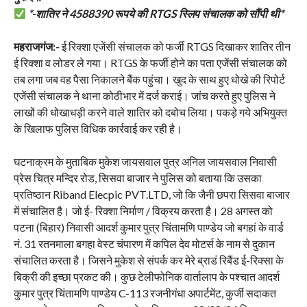
*-शातिर ने 4588390 रूपये की RTGS स्लिप संचालक को सौंपी थी*
महराजगंज:-
ई रिक्शा एजेंसी संचालक को फर्जी RTGS दिखाकर शातिर तीन
ई रिक्शा व लोडर ले गया। RTGS के फर्जी होने का पता एजेंसी संचालक को
तब लगा जब वह पैसा निकालने बैंक पहुंचा। खुद के साथ हुए धोखे की रिपोर्ट
एजेंसी संचालक ने थाना कोठीभार में दर्ज कराई। जांच करते हुए पुलिस ने
लाखों की धोखाधड़ी करने वाले शातिर को दबोच लिया। पकड़े गये अभियुक्त
के खिलाफ पुलिस विधिक कार्रवाई कर रही है।
घटनाक्रम के मुताबिक मुकेश जायसवाल पुत्र अनिल जायसवाल निवासी
प्रेस चित्र मन्दिर रोड, सिसवा बाजार ने पुलिस को बताया कि उसका
प्रतिष्ठान Riband Elecpic PVT.LTD, जो कि जैनी छपरा सिसवा बाजार
में संचालित है। जो ई- रिक्शा निर्माण / विक्रय करता है। 28 अगस्त को
पटना (बिहार) निवासी आदर्श कुमार पुत्र चिंतामणि पाण्डेय जो बगहां के वार्ड
नं. 31 रतनमाला बगहा वेस्ट चंपारण में कपिल देव मोटर्स के नाम से दुकान
संचालित करता है। जिसने मुकेश से संपर्क कर मेरे ब्राडं रिबैंड ई-रिक्सा के
बिक्री की इच्छा प्रकट की। कुछ टेलीफोनिक वार्तालाप के पश्चात आदर्श
कुमार पुत्र चिंतामणि पाण्डेय C-113 रजनीगंधा अपार्टमेंट, कुर्जी सदाकत