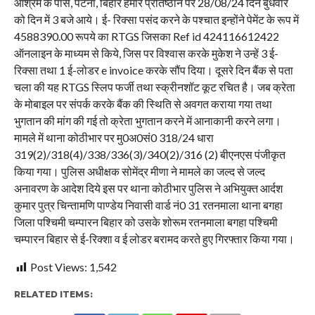
आश्रम के पास, पटना, बिहार हमारे प्रतिष्ठान पर 28/08/24 दिन बुधवार
को दिन में 3 बजे आये। ई- रिक्सा पसंद करने के पश्चात इन्होंने पेमेंट के रूप में
4588390.00 रूपये का RTGS जिसका Ref id 424116612422
ऑनलाइन के माध्यम से किये, जिस पर विश्वास करके मुकेश ने उन्हें 3 ई-
रिक्सा तथा 1 ई-लोडर e invoice करके सौंप दिया। दूसरे दिन बैंक से पता
चला की यह RTGS स्लिप फर्जी तथा स्क्रीनशॉट कूट रचित है। जब क्रेता
के मोबाइल पर संपर्क करके बैंक की स्थिति से अवगत कराया गया तथा
भुगतान की मांग की गई तो क्रेता भुगतान करने में आनाकानी करने लगा।
मामले में थाना कोठीभार पर मु0अ0सं0 318/24 धारा
319(2)/318(4)/338/336(3)/340(2)/316 (2) बीएनएस पंजीकृत
किया गया। पुलिस अधीक्षक सोमेंद्र मीणा ने मामले का जल्द से जल्द
अनावरण के आदेश दिये इस पर थाना कोठीभार पुलिस ने अभियुक्त आर्दश
कुमार पुत्र चिन्तामणि पाण्डेय निवासी वार्ड नं0 31 रतनमाला थाना बगहा
जिला पश्चिमी चम्पारन बिहार को उसके शोरूम रतनमाला बगहा पश्चिमी
चम्पारन बिहार से ई-रिक्शा व ई लोडर बरामद करते हुए गिरफ्तार किया गया।
Post Views:
1,542
RELATED ITEMS: