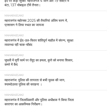
ईद पर कड़ी सुरक्षा: महराजगंज 4 जोन और 19 सेक्टर में
बंटा, 137 मोबाइल टीमें तैनात।
MAHARAJGANJ
महराजगंज महोत्सव 2025 की तैयारियां अंतिम चरण में,
प्रशासन ने लिया स्थल का जायजा
MAHARAJGANJ
महराजगंज में ईद-उल-फितर शांतिपूर्ण माहौल में संपन्न, सुरक्षा
व्यवस्था रही चाक-चौबंद
MAHARAJGANJ
घुघली में मुर्गी फार्म पर तेंदुए का हमला, कुत्ते को बनाया शिकार,
कमरे में कैद
MAHARAJGANJ
महराजगंज: पुलिस की तत्परता से बची युवक की जान,
श्यामदेउरवा पुलिस की सराहना ।
MAHARAJGANJ
महराजगंज में जिलाधिकारी और पुलिस अधीक्षक ने किया जिला
कारागार का आकस्मिक निरीक्षण।