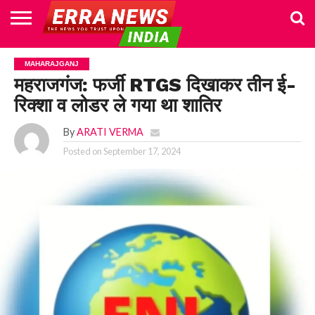
HOME
POLITICS
NEWS
BUSINESS
CULTURE
NATIONAL
SPORTS
LIFESTYLE
TRAVEL
OPINION
BREAKING
ENTERTAINMENT
WORLD
CRIME
JOIN
MAHARAJGANJ
NEWS
US
महराजगंज: फर्जी RTGS दिखाकर तीन ई-
रिक्शा व लोडर ले गया था शातिर
By
ARATI VERMA
Posted on
September 17, 2024