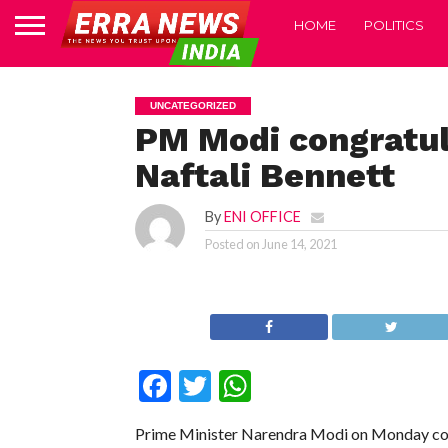
HOME
POLITICS
UNCATEGORIZED
PM Modi congratul
Naftali Bennett
By
ENI OFFICE
Posted on
June 14, 2021
Facebook
Twitter
WhatsApp
Prime Minister Narendra Modi on Monday congr