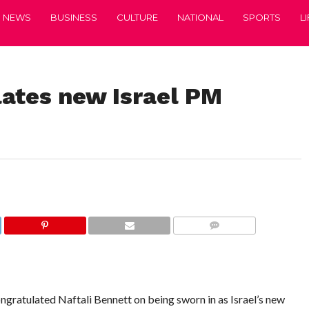
NEWS
BUSINESS
CULTURE
NATIONAL
SPORTS
L
ates new Israel PM
COMMENTS
atulated Naftali Bennett on being sworn in as Israel’s new