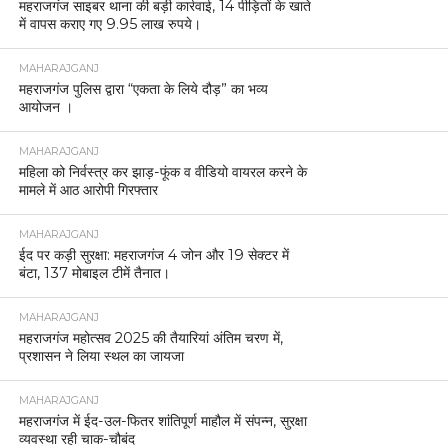
महराजगंज साइबर थाना की बड़ी कार्रवाई, 14 पीड़ितों के खाते
में वापस कराए गए 9.95 लाख रुपये।
MAHARAJGANJ
महराजगंज पुलिस द्वारा “एकता के लिये दौड़” का भव्य
आयोजन ।
MAHARAJGANJ
महिला को निर्वस्त्र कर झाड़-फूंक व वीडियो वायरल करने के
मामले में आठ आरोपी गिरफ्तार
MAHARAJGANJ
ईद पर कड़ी सुरक्षा: महराजगंज 4 जोन और 19 सेक्टर में
बंटा, 137 मोबाइल टीमें तैनात।
MAHARAJGANJ
महराजगंज महोत्सव 2025 की तैयारियां अंतिम चरण में,
प्रशासन ने लिया स्थल का जायजा
MAHARAJGANJ
महराजगंज में ईद-उल-फितर शांतिपूर्ण माहौल में संपन्न, सुरक्षा
व्यवस्था रही चाक-चौबंद