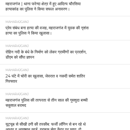
महराजगंज | थाना फरेन्दा क्षेत्र में हुए आदित्य चौरसिया
हत्याकांड का पुलिस ने किया सफल अनावरण।
MAHARAJGANJ
प्रेम संबंध बना हत्या की वजह, महराजगंज में युवक की नृशंस
हत्या का पुलिस ने किया खुलासा।
MAHARAJGANJ
रोहिन नदी के बंधे के निर्माण को लेकर ग्रामीणों का प्रदर्शन,
डीएम को सौंपा ज्ञापन
MAHARAJGANJ
24 घंटे में चोरी का खुलासा, जेवरात व नकदी समेत शातिर
गिरफ्तार
MAHARAJGANJ
महराजगंज पुलिस की तत्परता से तीन साल की गुमशुदा बच्ची
सकुशल बरामद
MAHARAJGANJ
यूट्यूब से सीखी ठगी की तरकीब: फर्जी लॉगिन से बन रहे थे
आधार व आयुष्मान कार्ड, ग्राहक सेवा केंद्र पर छापा, दो