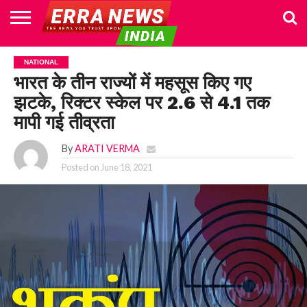
HOME
POLITICS
NEWS
BUSINESS
CULTURE
NATIONAL
SPORTS
LIFESTYLE
TRAVEL
OPINION
BREAKING
ENTERTAINMENT
WORLD
CRIME
JOIN
NATIONAL
NEWS
US
भारत के तीन राज्यों में महसूस किए गए
झटके, रिक्टर स्केल पर 2.6 से 4.1 तक
मापी गई तीव्रता
By
ARATI VERMA
Posted on
June 18, 2021