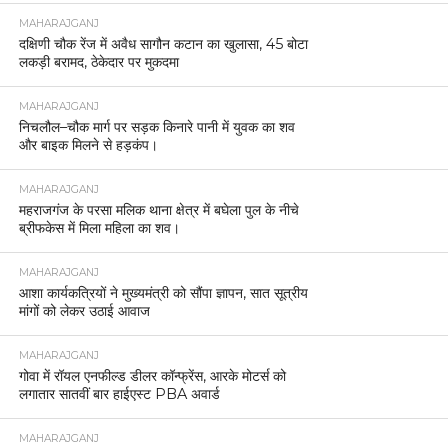
MAHARAJGANJ
दक्षिणी चौक रेंज में अवैध सागौन कटान का खुलासा, 45 बोटा
लकड़ी बरामद, ठेकेदार पर मुकदमा
MAHARAJGANJ
निचलौल–चौक मार्ग पर सड़क किनारे पानी में युवक का शव
और बाइक मिलने से हड़कंप।
MAHARAJGANJ
महराजगंज के परसा मलिक थाना क्षेत्र में बघेला पुल के नीचे
ब्रीफकेस में मिला महिला का शव।
MAHARAJGANJ
आशा कार्यकत्रियों ने मुख्यमंत्री को सौंपा ज्ञापन, सात सूत्रीय
मांगों को लेकर उठाई आवाज
MAHARAJGANJ
गोवा में रॉयल एनफील्ड डीलर कॉन्फ्रेंस, आरके मोटर्स को
लगातार सातवीं बार हाईएस्ट PBA अवार्ड
MAHARAJGANJ