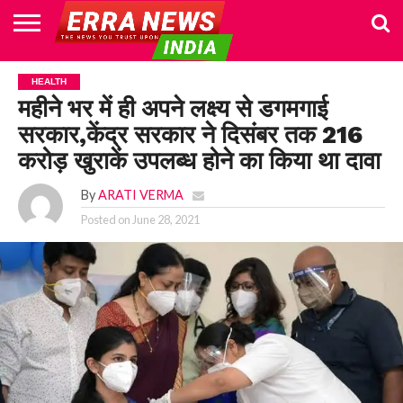
HOME
POLITICS
NEWS
BUSINESS
CULTURE
NATIONAL
SPORTS
LIFESTYLE
TRAVEL
OPINION
BREAKING
ENTERTAINMENT
WORLD
CRIME
JOIN
HEALTH
NEWS
US
महीने भर में ही अपने लक्ष्य से डगमगाई
सरकार,केंद्र सरकार ने दिसंबर तक 216
करोड़ खुराकें उपलब्ध होने का किया था दावा
By
ARATI VERMA
Posted on
June 28, 2021