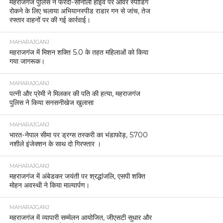
महराजगंज पुलिस ने फरेंदा-सोनौली हाइवे पर ओवर स्पीडिंग
रोकने के लिए चलाया अभियानस्पीड राडार गन से जांच, तेज
रफ्तार वाहनों पर की गई कार्रवाई।
MAHARAJGANJ
महराजगंज में मिशन शक्ति 5.0 के तहत महिलाओं को किया
गया जागरूक।
MAHARAJGANJ
पत्नी और प्रेमी ने मिलकर की पति की हत्या, महराजगंज
पुलिस ने किया सनसनीखेज खुलासा
MAHARAJGANJ
भारत-नेपाल सीमा पर ड्रग्स तस्करी का भंडाफोड़, 5700
नशीले इंजेक्शन के साथ दो गिरफ्तार ।
MAHARAJGANJ
महराजगंज में अंबेडकर जयंती पर श्रद्धांजलि, एसपी शक्ति
मोहन अवस्थी ने किया माल्यार्पण।
MAHARAJGANJ
महराजगंज में व्यापारी सम्मेलन आयोजित, जीएसटी सुधार और