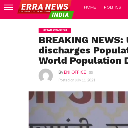
HOME
POLITICS
UTTAR PRADESH
BREAKING NEWS: U
discharges Populat
World Population 
By
ENI OFFICE
Posted on
July 11, 2021