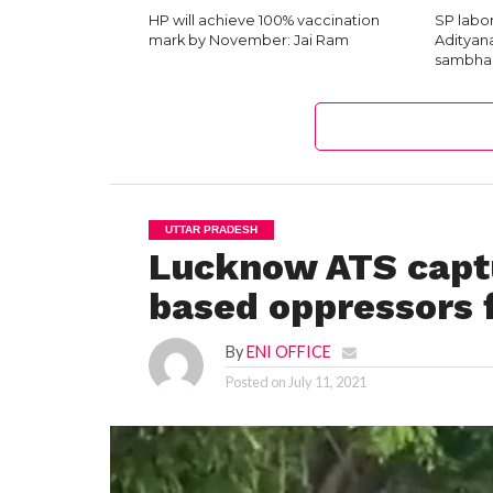
HP will achieve 100% vaccination
SP labor
mark by November: Jai Ram
Adityana
sambha
UTTAR PRADESH
Lucknow ATS captu
based oppressors f
By
ENI OFFICE
Posted on
July 11, 2021