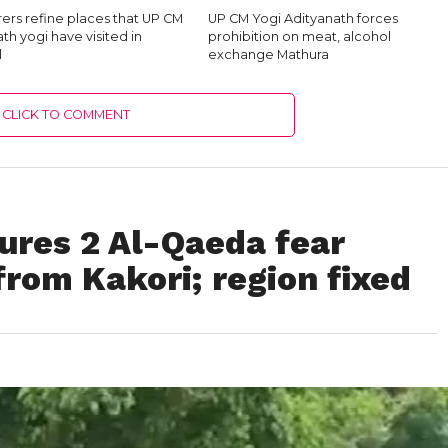
ers refine places that UP CM
UP CM Yogi Adityanath forces
th yogi have visited in
prohibition on meat, alcohol
l
exchange Mathura
CLICK TO COMMENT
res 2 Al-Qaeda fear
rom Kakori; region fixed