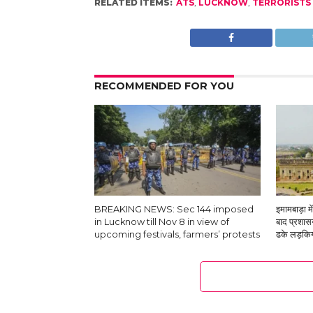
RELATED ITEMS:
ATS
,
LUCKNOW
,
TERRORISTS
RECOMMENDED FOR YOU
BREAKING NEWS: Sec 144 imposed
इमामबाड़ा म
in Lucknow till Nov 8 in view of
बाद प्रशासन
upcoming festivals, farmers’ protests
ढके लड़कियो