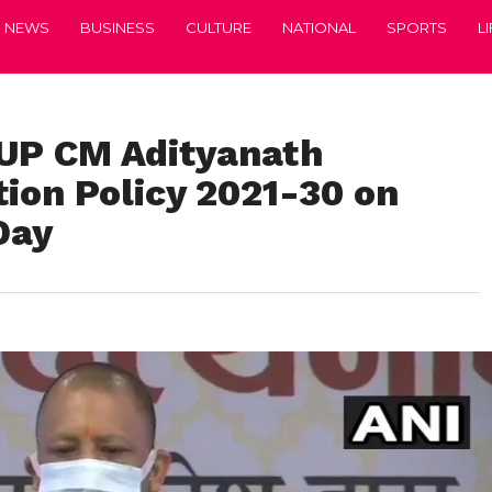
NEWS
BUSINESS
CULTURE
NATIONAL
SPORTS
L
P CM Adityanath
ion Policy 2021-30 on
Day