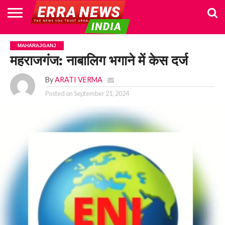
HOME
POLITICS
NEWS
BUSINESS
CULTURE
NATIONAL
SPORTS
LIFESTYLE
TRAVEL
OPINION
BREAKING
ENTERTAINMENT
WORLD
CRIME
JOIN
MAHARAJGANJ
NEWS
US
महराजगंज: नाबालिग भगाने में केस दर्ज
By
ARATI VERMA
Posted on
September 21, 2024