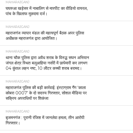
MAHARAJGANJ
घघरुआ खड़ेसर में नाबालिग से मारपीट का वीडियो वायरल,
पांच के खिलाफ मुकदमा दर्ज।
MAHARAJGANJ
महराजगंज व्यापार मंडल की महत्वपूर्ण बैठक अपर पुलिस
अधीक्षक महराजगंज द्वारा आयोजित।
MAHARAJGANJ
थाना चौक पुलिस द्वारा अवैध शराब के विरुद्ध सघन अभियान
जंगल क्षेत्र स्थित बलुआहिया नर्सरी में छापेमारी कर लगभग
04 कुंतल लहन नष्ट, 10 लीटर कच्ची शराब बरामद।
MAHARAJGANJ
महाराजगंज पुलिस की बड़ी कार्रवाई: इंस्टाग्राम गैंग ‘काला
कोबरा 0007’ के दो सदस्य गिरफ्तार, सोशल मीडिया पर
सक्रिय अपराधियों पर शिकंजा
MAHARAJGANJ
बृजमनगंज : पुरानी रंजिश में जानलेवा हमला, तीन आरोपी
गिरफ्तार।