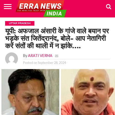
HOME
POLITICS
NEWS
BUSINESS
CULTURE
NATIONAL
SPORTS
LIFESTYLE
TRAVEL
OPINION
BREAKING
ENTERTAINMENT
WORLD
CRIME
JOIN
UTTAR PRADESH
NEWS
US
यूपी: अफजाल अंसारी के गांजे वाले बयान पर
भड़के संत जितेंद्रानंद, बोले- आप नेतागिरी
करें संतों की थाली में न झांके….
By
ARATI VERMA
Posted on
September 28, 2024