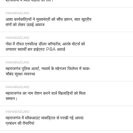
ब्रीफकेस में मिला महिला का शव।
MAHARAJGANJ
आशा कार्यकत्रियों ने मुख्यमंत्री को सौंपा ज्ञापन, सात सूत्रीय
मांगों को लेकर उठाई आवाज
MAHARAJGANJ
गोवा में रॉयल एनफील्ड डीलर कॉन्फ्रेंस, आरके मोटर्स को
लगातार सातवीं बार हाईएस्ट PBA अवार्ड
MAHARAJGANJ
महराजगंज पुलिस अलर्ट, नववर्ष के मद्देनजर जिलेभर में चाक-
चौबंद सुरक्षा व्यवस्था
MAHARAJGANJ
महाराजगंज का नाम रोशन करने वाले खिलाड़ियों को मिला
सम्मान।
MAHARAJGANJ
महराजगंज में ब्लैकआउट माकड्रिल से परखी गई आपदा
प्रबंधन की तैयारियां