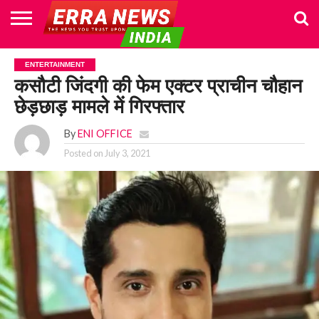
HOME
POLITICS
NEWS
BUSINESS
CULTURE
NATIONAL
SPORTS
LIFESTYLE
TRAVEL
OPINION
BREAKING
ENTERTAINMENT
WORLD
CRIME
JOIN
ENTERTAINMENT
NEWS
US
कसौटी जिंदगी की फेम एक्टर प्राचीन चौहान
छेड़छाड़ मामले में गिरफ्तार
By
ENI OFFICE
Posted on
July 3, 2021