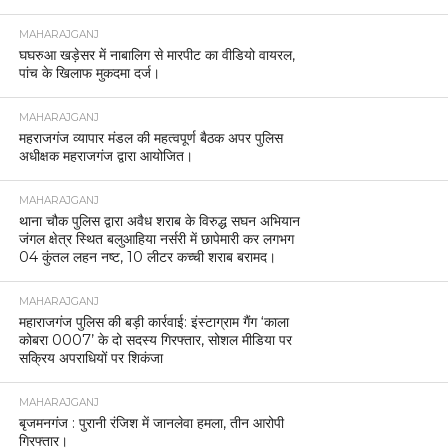
MAHARAJGANJ
घघरुआ खड़ेसर में नाबालिग से मारपीट का वीडियो वायरल,
पांच के खिलाफ मुकदमा दर्ज।
MAHARAJGANJ
महराजगंज व्यापार मंडल की महत्वपूर्ण बैठक अपर पुलिस
अधीक्षक महराजगंज द्वारा आयोजित।
MAHARAJGANJ
थाना चौक पुलिस द्वारा अवैध शराब के विरुद्ध सघन अभियान
जंगल क्षेत्र स्थित बलुआहिया नर्सरी में छापेमारी कर लगभग
04 कुंतल लहन नष्ट, 10 लीटर कच्ची शराब बरामद।
MAHARAJGANJ
महाराजगंज पुलिस की बड़ी कार्रवाई: इंस्टाग्राम गैंग ‘काला
कोबरा 0007’ के दो सदस्य गिरफ्तार, सोशल मीडिया पर
सक्रिय अपराधियों पर शिकंजा
MAHARAJGANJ
बृजमनगंज : पुरानी रंजिश में जानलेवा हमला, तीन आरोपी
गिरफ्तार।