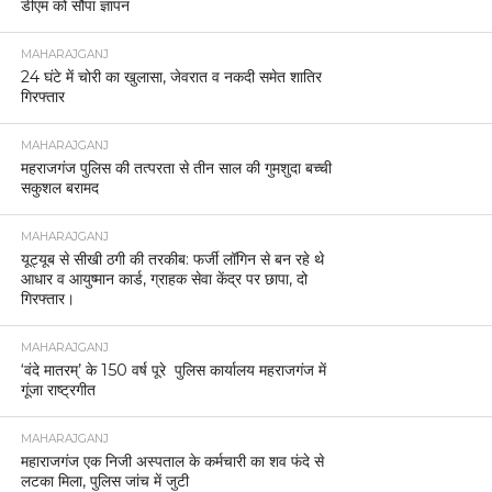
डीएम को सौंपा ज्ञापन
MAHARAJGANJ
24 घंटे में चोरी का खुलासा, जेवरात व नकदी समेत शातिर
गिरफ्तार
MAHARAJGANJ
महराजगंज पुलिस की तत्परता से तीन साल की गुमशुदा बच्ची
सकुशल बरामद
MAHARAJGANJ
यूट्यूब से सीखी ठगी की तरकीब: फर्जी लॉगिन से बन रहे थे
आधार व आयुष्मान कार्ड, ग्राहक सेवा केंद्र पर छापा, दो
गिरफ्तार।
MAHARAJGANJ
‘वंदे मातरम्’ के 150 वर्ष पूरे पुलिस कार्यालय महराजगंज में
गूंजा राष्ट्रगीत
MAHARAJGANJ
महाराजगंज एक निजी अस्पताल के कर्मचारी का शव फंदे से
लटका मिला, पुलिस जांच में जुटी