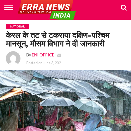
HOME
POLITICS
NEWS
BUSINESS
CULTURE
NATIONAL
SPORTS
LIFESTYLE
TRAVEL
OPINION
BREAKING
ENTERTAINMENT
WORLD
CRIME
JOIN
NATIONAL
NEWS
US
केरल के तट से टकराया दक्षिण-पश्चिम
मानसून, मौसम विभाग ने दी जानकारी
By
ENI OFFICE
Posted on
June 3, 2021