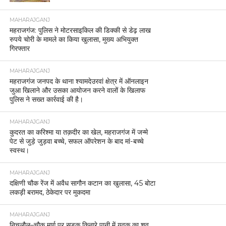
MAHARAJGANJ
महराजगंज: पुलिस ने मोटरसाइकिल की डिक्की से डेढ़ लाख
रुपये चोरी के मामले का किया खुलासा, मुख्य अभियुक्त
गिरफ्तार
MAHARAJGANJ
महराजगंज जनपद के थाना श्यामदेउरवां क्षेत्र में ऑनलाइन
जुआ खिलाने और उसका आयोजन करने वालों के खिलाफ
पुलिस ने सख्त कार्रवाई की है।
MAHARAJGANJ
कुदरत का करिश्मा या तक़दीर का खेल, महराजगंज में जन्मे
पेट से जुड़े जुड़वा बच्चे, सफल ऑपरेशन के बाद मां-बच्चे
स्वस्थ।
MAHARAJGANJ
दक्षिणी चौक रेंज में अवैध सागौन कटान का खुलासा, 45 बोटा
लकड़ी बरामद, ठेकेदार पर मुकदमा
MAHARAJGANJ
निचलौल–चौक मार्ग पर सड़क किनारे पानी में युवक का शव