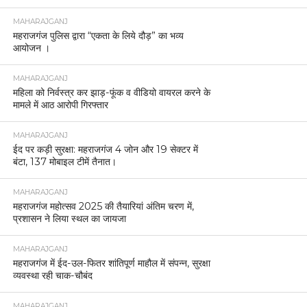
MAHARAJGANJ
महराजगंज पुलिस द्वारा “एकता के लिये दौड़” का भव्य
आयोजन ।
MAHARAJGANJ
महिला को निर्वस्त्र कर झाड़-फूंक व वीडियो वायरल करने के
मामले में आठ आरोपी गिरफ्तार
MAHARAJGANJ
ईद पर कड़ी सुरक्षा: महराजगंज 4 जोन और 19 सेक्टर में
बंटा, 137 मोबाइल टीमें तैनात।
MAHARAJGANJ
महराजगंज महोत्सव 2025 की तैयारियां अंतिम चरण में,
प्रशासन ने लिया स्थल का जायजा
MAHARAJGANJ
महराजगंज में ईद-उल-फितर शांतिपूर्ण माहौल में संपन्न, सुरक्षा
व्यवस्था रही चाक-चौबंद
MAHARAJGANJ