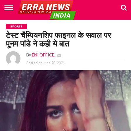
HOME
POLITICS
NEWS
BUSINESS
CULTURE
NATIONAL
SPORTS
LIFESTYLE
TRAVEL
OPINION
BREAKING
ENTERTAINMENT
WORLD
CRIME
JOIN
SPORTS
NEWS
US
टेस्ट चैम्पियनशिप फाइनल के सवाल पर
पूनम पांडे ने कही ये बात
By
ENI OFFICE
Posted on
June 20, 2021