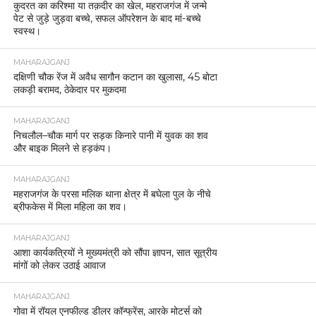
कुदरत का करिश्मा या तक़दीर का खेल, महराजगंज में जन्मे
पेट से जुड़े जुड़वा बच्चे, सफल ऑपरेशन के बाद मां-बच्चे
स्वस्थ।
MAHARAJGANJ
दक्षिणी चौक रेंज में अवैध सागौन कटान का खुलासा, 45 बोटा
लकड़ी बरामद, ठेकेदार पर मुकदमा
MAHARAJGANJ
निचलौल–चौक मार्ग पर सड़क किनारे पानी में युवक का शव
और बाइक मिलने से हड़कंप।
MAHARAJGANJ
महराजगंज के परसा मलिक थाना क्षेत्र में बघेला पुल के नीचे
ब्रीफकेस में मिला महिला का शव।
MAHARAJGANJ
आशा कार्यकत्रियों ने मुख्यमंत्री को सौंपा ज्ञापन, सात सूत्रीय
मांगों को लेकर उठाई आवाज
MAHARAJGANJ
गोवा में रॉयल एनफील्ड डीलर कॉन्फ्रेंस, आरके मोटर्स को