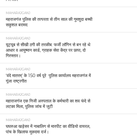
MAHARAJGANJ
महराजगंज पुलिस की तत्परता से तीन साल की गुमशुदा बच्ची
सकुशल बरामद
MAHARAJGANJ
यूट्यूब से सीखी ठगी की तरकीब: फर्जी लॉगिन से बन रहे थे
आधार व आयुष्मान कार्ड, ग्राहक सेवा केंद्र पर छापा, दो
गिरफ्तार।
MAHARAJGANJ
‘वंदे मातरम्’ के 150 वर्ष पूरे पुलिस कार्यालय महराजगंज में
गूंजा राष्ट्रगीत
MAHARAJGANJ
महाराजगंज एक निजी अस्पताल के कर्मचारी का शव फंदे से
लटका मिला, पुलिस जांच में जुटी
MAHARAJGANJ
घघरुआ खड़ेसर में नाबालिग से मारपीट का वीडियो वायरल,
पांच के खिलाफ मुकदमा दर्ज।