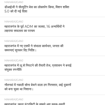
MAHARAJGANJ
डीआईजी ने सैल्युटिंग बेस का लोकार्पण किया, मिशन शक्ति
5.0 को दी नई दिशा
MAHARAJGANJ
महराजगंज के पूर्व ADM का जलवा, 16 अभ्यर्थियों ने
लहराया सफलता का परचम
MAHARAJGANJ
महराजगंज में नए एसपी ने संभाला कार्यभार, जनता की
समस्याएं सुनकर दिए निर्देश।
MAHARAJGANJ
महराजगंज में लू से निपटने की तैयारी तेज, प्रशासन ने बनाई
संयुक्त रणनीति
MAHARAJGANJ
नौतनवां में नकली सोना बेचने वाला ठग गिरफ्तार, कई दुकानों
को बना चुका था निशाना।
MAHARAJGANJ
महराजगंज: छपरा इंटरसिटी के सामने आए युवक-युवती,