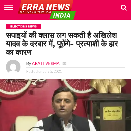
HOME
POLITICS
NEWS
BUSINESS
CULTURE
NATIONAL
SPORTS
LIFESTYLE
TRAVEL
OPINION
BREAKING
ENTERTAINMENT
WORLD
CRIME
JOIN
ELECTIONS NEWS
NEWS
US
सपाइयों की क्लास लग सकती है अखिलेश
यादव के दरबार में, पूछेंगे- प्रत्याशी के हार
का कारण
By
ARATI VERMA
Posted on
July 5, 2021