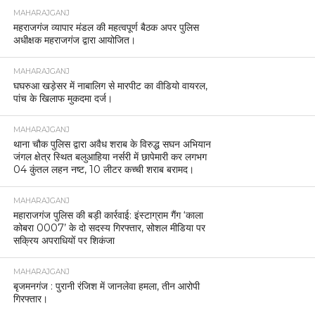
MAHARAJGANJ
महराजगंज व्यापार मंडल की महत्वपूर्ण बैठक अपर पुलिस
अधीक्षक महराजगंज द्वारा आयोजित।
MAHARAJGANJ
घघरुआ खड़ेसर में नाबालिग से मारपीट का वीडियो वायरल,
पांच के खिलाफ मुकदमा दर्ज।
MAHARAJGANJ
थाना चौक पुलिस द्वारा अवैध शराब के विरुद्ध सघन अभियान
जंगल क्षेत्र स्थित बलुआहिया नर्सरी में छापेमारी कर लगभग
04 कुंतल लहन नष्ट, 10 लीटर कच्ची शराब बरामद।
MAHARAJGANJ
महाराजगंज पुलिस की बड़ी कार्रवाई: इंस्टाग्राम गैंग ‘काला
कोबरा 0007’ के दो सदस्य गिरफ्तार, सोशल मीडिया पर
सक्रिय अपराधियों पर शिकंजा
MAHARAJGANJ
बृजमनगंज : पुरानी रंजिश में जानलेवा हमला, तीन आरोपी
गिरफ्तार।