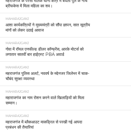
महराजगंज के परसा मलिक थाना क्षेत्र में बघेला पुल के नीचे
ब्रीफकेस में मिला महिला का शव।
MAHARAJGANJ
आशा कार्यकत्रियों ने मुख्यमंत्री को सौंपा ज्ञापन, सात सूत्रीय
मांगों को लेकर उठाई आवाज
MAHARAJGANJ
गोवा में रॉयल एनफील्ड डीलर कॉन्फ्रेंस, आरके मोटर्स को
लगातार सातवीं बार हाईएस्ट PBA अवार्ड
MAHARAJGANJ
महराजगंज पुलिस अलर्ट, नववर्ष के मद्देनजर जिलेभर में चाक-
चौबंद सुरक्षा व्यवस्था
MAHARAJGANJ
महाराजगंज का नाम रोशन करने वाले खिलाड़ियों को मिला
सम्मान।
MAHARAJGANJ
महराजगंज में ब्लैकआउट माकड्रिल से परखी गई आपदा
प्रबंधन की तैयारियां