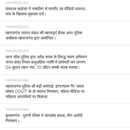
MAHARAJGANJ
घघरुआ खड़ेसर में नाबालिग से मारपीट का वीडियो वायरल,
पांच के खिलाफ मुकदमा दर्ज।
MAHARAJGANJ
महराजगंज व्यापार मंडल की महत्वपूर्ण बैठक अपर पुलिस
अधीक्षक महराजगंज द्वारा आयोजित।
MAHARAJGANJ
थाना चौक पुलिस द्वारा अवैध शराब के विरुद्ध सघन अभियान
जंगल क्षेत्र स्थित बलुआहिया नर्सरी में छापेमारी कर लगभग
04 कुंतल लहन नष्ट, 10 लीटर कच्ची शराब बरामद।
MAHARAJGANJ
महाराजगंज पुलिस की बड़ी कार्रवाई: इंस्टाग्राम गैंग ‘काला
कोबरा 0007’ के दो सदस्य गिरफ्तार, सोशल मीडिया पर
सक्रिय अपराधियों पर शिकंजा
MAHARAJGANJ
बृजमनगंज : पुरानी रंजिश में जानलेवा हमला, तीन आरोपी
गिरफ्तार।