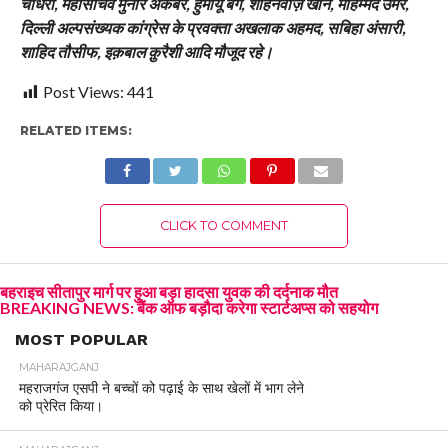
चौधरी, महासचिव मुनीर अकबर, हुमायूँ बेग, शाहनवाज़ खान, मोहम्मद उमैर,
दिल्ली अल्पसंख्यक कांग्रेस के प्रवक्ता अखलाक अहमद, सबिहा अंसारी,
शाहिद तौसीफ, इक़बाल क़ुरैशी आदि मौजूद रहे।
Post Views:
441
RELATED ITEMS:
CLICK TO COMMENT
बहराइच सीतापुर मार्ग पर हुआ बड़ा हादसा युवक की दर्दनाक मौत
BREAKING NEWS: बैंक ऑफ बड़ौदा करेगा स्टार्टअप्स को सहयोग
MOST POPULAR
MAHARAJGANJ
महराजगंज एसपी ने बच्चों को पढ़ाई के साथ खेलों में भाग लेने
को प्रेरित किया।