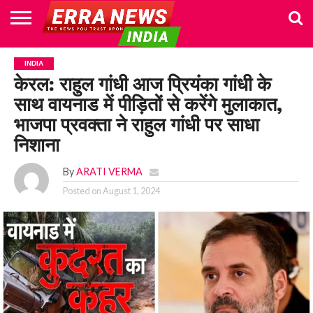
HOME
POLITICS
NEWS
BUSINESS
CULTURE
NATIONAL
SPORTS
LIFESTYLE
TRAVEL
OPINION
BREAKING
ENTERTAINMENT
WORLD
CRIME
JOIN
INDIA
NEWS
US
केरल: राहुल गांधी आज प्रियंका गांधी के
साथ वायनाड में पीड़ितों से करेंगे मुलाकात,
भाजपा प्रवक्ता ने राहुल गांधी पर साधा
निशाना
By
ARATI VERMA
Posted on
August 1, 2024