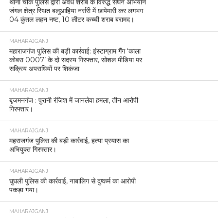
थाना चौक पुलिस द्वारा अवैध शराब के विरुद्ध सघन अभियान
जंगल क्षेत्र स्थित बलुआहिया नर्सरी में छापेमारी कर लगभग
04 कुंतल लहन नष्ट, 10 लीटर कच्ची शराब बरामद।
MAHARAJGANJ
महाराजगंज पुलिस की बड़ी कार्रवाई: इंस्टाग्राम गैंग ‘काला
कोबरा 0007’ के दो सदस्य गिरफ्तार, सोशल मीडिया पर
सक्रिय अपराधियों पर शिकंजा
MAHARAJGANJ
बृजमनगंज : पुरानी रंजिश में जानलेवा हमला, तीन आरोपी
गिरफ्तार।
MAHARAJGANJ
महराजगंज पुलिस की बड़ी कार्रवाई, हत्या प्रयास का
अभियुक्त गिरफ्तार।
MAHARAJGANJ
घुघली पुलिस की कार्रवाई, नाबालिग से दुष्कर्म का आरोपी
पकड़ा गया।
MAHARAJGANJ