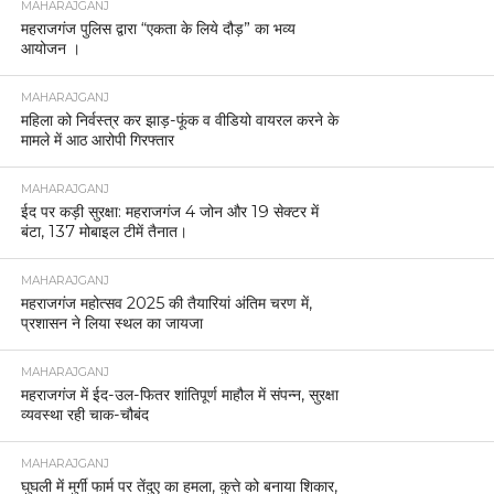
MAHARAJGANJ
महराजगंज पुलिस द्वारा “एकता के लिये दौड़” का भव्य
आयोजन ।
MAHARAJGANJ
महिला को निर्वस्त्र कर झाड़-फूंक व वीडियो वायरल करने के
मामले में आठ आरोपी गिरफ्तार
MAHARAJGANJ
ईद पर कड़ी सुरक्षा: महराजगंज 4 जोन और 19 सेक्टर में
बंटा, 137 मोबाइल टीमें तैनात।
MAHARAJGANJ
महराजगंज महोत्सव 2025 की तैयारियां अंतिम चरण में,
प्रशासन ने लिया स्थल का जायजा
MAHARAJGANJ
महराजगंज में ईद-उल-फितर शांतिपूर्ण माहौल में संपन्न, सुरक्षा
व्यवस्था रही चाक-चौबंद
MAHARAJGANJ
घुघली में मुर्गी फार्म पर तेंदुए का हमला, कुत्ते को बनाया शिकार,