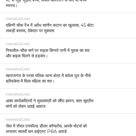
पेट से जुड़े जुड़वा बच्चे, सफल ऑपरेशन के बाद मां-बच्चे
स्वस्थ।
MAHARAJGANJ
दक्षिणी चौक रेंज में अवैध सागौन कटान का खुलासा, 45 बोटा
लकड़ी बरामद, ठेकेदार पर मुकदमा
MAHARAJGANJ
निचलौल–चौक मार्ग पर सड़क किनारे पानी में युवक का शव
और बाइक मिलने से हड़कंप।
MAHARAJGANJ
महराजगंज के परसा मलिक थाना क्षेत्र में बघेला पुल के नीचे
ब्रीफकेस में मिला महिला का शव।
MAHARAJGANJ
आशा कार्यकत्रियों ने मुख्यमंत्री को सौंपा ज्ञापन, सात सूत्रीय
मांगों को लेकर उठाई आवाज
MAHARAJGANJ
गोवा में रॉयल एनफील्ड डीलर कॉन्फ्रेंस, आरके मोटर्स को
लगातार सातवीं बार हाईएस्ट PBA अवार्ड