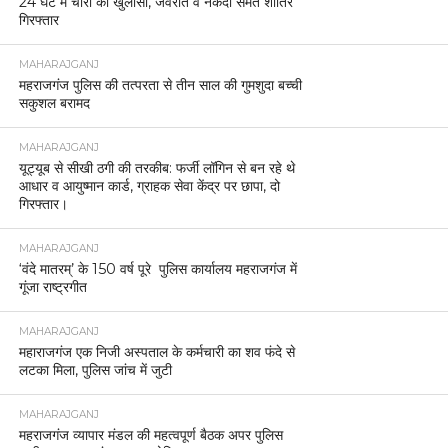
24 घंटे में चोरी का खुलासा, जेवरात व नकदी समेत शातिर
गिरफ्तार
MAHARAJGANJ
महराजगंज पुलिस की तत्परता से तीन साल की गुमशुदा बच्ची
सकुशल बरामद
MAHARAJGANJ
यूट्यूब से सीखी ठगी की तरकीब: फर्जी लॉगिन से बन रहे थे
आधार व आयुष्मान कार्ड, ग्राहक सेवा केंद्र पर छापा, दो
गिरफ्तार।
MAHARAJGANJ
‘वंदे मातरम्’ के 150 वर्ष पूरे पुलिस कार्यालय महराजगंज में
गूंजा राष्ट्रगीत
MAHARAJGANJ
महाराजगंज एक निजी अस्पताल के कर्मचारी का शव फंदे से
लटका मिला, पुलिस जांच में जुटी
MAHARAJGANJ
महराजगंज व्यापार मंडल की महत्वपूर्ण बैठक अपर पुलिस