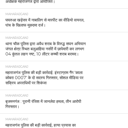
अधीक्षक महराजगंज द्वारा आयोजित।
MAHARAJGANJ
घघरुआ खड़ेसर में नाबालिग से मारपीट का वीडियो वायरल,
पांच के खिलाफ मुकदमा दर्ज।
MAHARAJGANJ
थाना चौक पुलिस द्वारा अवैध शराब के विरुद्ध सघन अभियान
जंगल क्षेत्र स्थित बलुआहिया नर्सरी में छापेमारी कर लगभग
04 कुंतल लहन नष्ट, 10 लीटर कच्ची शराब बरामद।
MAHARAJGANJ
महाराजगंज पुलिस की बड़ी कार्रवाई: इंस्टाग्राम गैंग ‘काला
कोबरा 0007’ के दो सदस्य गिरफ्तार, सोशल मीडिया पर
सक्रिय अपराधियों पर शिकंजा
MAHARAJGANJ
बृजमनगंज : पुरानी रंजिश में जानलेवा हमला, तीन आरोपी
गिरफ्तार।
MAHARAJGANJ
महराजगंज पुलिस की बड़ी कार्रवाई, हत्या प्रयास का