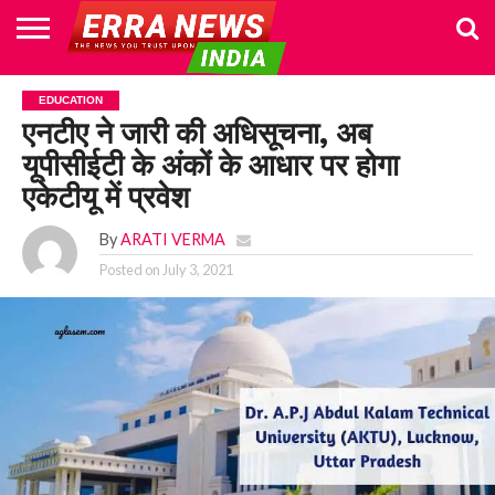
HOME
POLITICS
NEWS
BUSINESS
CULTURE
NATIONAL
SPORTS
LIFESTYLE
TRAVEL
OPINION
BREAKING
ENTERTAINMENT
WORLD
CRIME
JOIN
EDUCATION
NEWS
US
एनटीए ने जारी की अधिसूचना, अब
यूपीसीईटी के अंकों के आधार पर होगा
एकेटीयू में प्रवेश
By
ARATI VERMA
Posted on
July 3, 2021