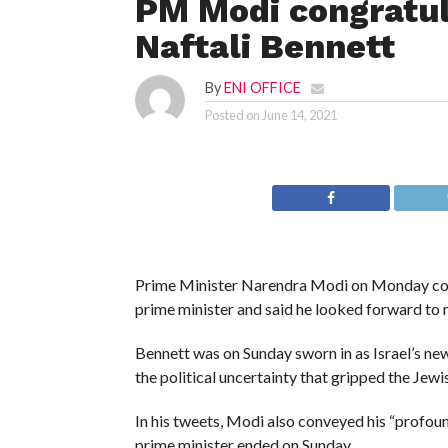
PM Modi congratul
Naftali Bennett
By
ENI OFFICE
Posted on
June 14, 2021
Prime Minister Narendra Modi on Monday congr
prime minister and said he looked forward to m
Bennett was on Sunday sworn in as Israel’s ne
the political uncertainty that gripped the Jewi
In his tweets, Modi also conveyed his “profou
prime minister ended on Sunday.