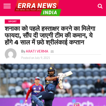
HOME
POLITICS
NEWS
BUSINESS
CULTURE
NATIONAL
SPORTS
LIFESTYLE
TRAVEL
OPINION
BREAKING
ENTERTAINMENT
WORLD
CRIME
JOIN
SPORT
NEWS
US
शनाका को पहले हस्ताक्षर करने का मिलेगा
फायदा, सौंप दी जाएगी टीम की कमान, ये
होंगे 4 साल में छठे श्रीलंकाई कप्तान
By
ARATI VERMA
Posted on
July 9, 2021