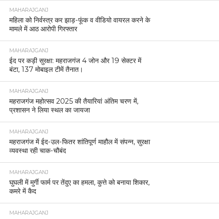
MAHARAJGANJ
महिला को निर्वस्त्र कर झाड़-फूंक व वीडियो वायरल करने के
मामले में आठ आरोपी गिरफ्तार
MAHARAJGANJ
ईद पर कड़ी सुरक्षा: महराजगंज 4 जोन और 19 सेक्टर में
बंटा, 137 मोबाइल टीमें तैनात।
MAHARAJGANJ
महराजगंज महोत्सव 2025 की तैयारियां अंतिम चरण में,
प्रशासन ने लिया स्थल का जायजा
MAHARAJGANJ
महराजगंज में ईद-उल-फितर शांतिपूर्ण माहौल में संपन्न, सुरक्षा
व्यवस्था रही चाक-चौबंद
MAHARAJGANJ
घुघली में मुर्गी फार्म पर तेंदुए का हमला, कुत्ते को बनाया शिकार,
कमरे में कैद
MAHARAJGANJ