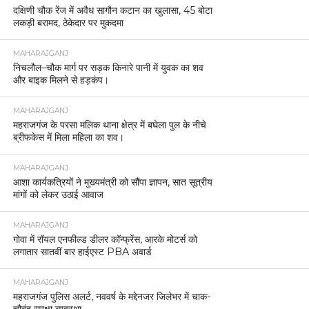
दक्षिणी चौक रेंज में अवैध सागौन कटान का खुलासा, 45 बोटा
लकड़ी बरामद, ठेकेदार पर मुकदमा
MAHARAJGANJ
निचलौल–चौक मार्ग पर सड़क किनारे पानी में युवक का शव
और बाइक मिलने से हड़कंप।
MAHARAJGANJ
महराजगंज के परसा मलिक थाना क्षेत्र में बघेला पुल के नीचे
ब्रीफकेस में मिला महिला का शव।
MAHARAJGANJ
आशा कार्यकत्रियों ने मुख्यमंत्री को सौंपा ज्ञापन, सात सूत्रीय
मांगों को लेकर उठाई आवाज
MAHARAJGANJ
गोवा में रॉयल एनफील्ड डीलर कॉन्फ्रेंस, आरके मोटर्स को
लगातार सातवीं बार हाईएस्ट PBA अवार्ड
MAHARAJGANJ
महराजगंज पुलिस अलर्ट, नववर्ष के मद्देनजर जिलेभर में चाक-
चौबंद सुरक्षा व्यवस्था