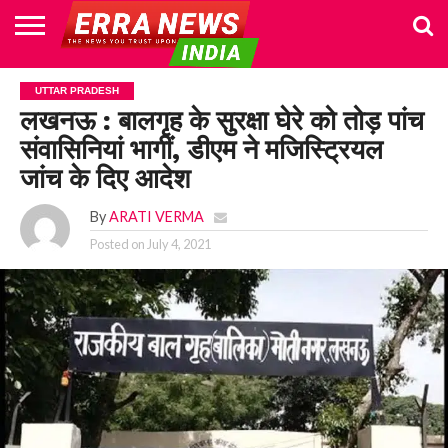
HOME
POLITICS
NEWS
BUSINESS
CULTURE
NATIONAL
SPORTS
LIFESTYLE
TRAVEL
OPINION
BREAKING
ENTERTAINMENT
WORLD
CRIME
JOIN
UTTAR PRADESH
NEWS
US
लखनऊ : बालगृह के सुरक्षा घेरे को तोड़ पांच
संवासिनियां भागीं, डीएम ने मजिस्ट्रियल
जांच के दिए आदेश
By
ARATI VERMA
Posted on
July 4, 2021