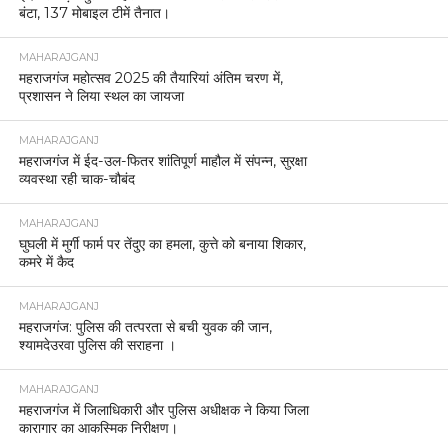
बंटा, 137 मोबाइल टीमें तैनात।
MAHARAJGANJ
महराजगंज महोत्सव 2025 की तैयारियां अंतिम चरण में,
प्रशासन ने लिया स्थल का जायजा
MAHARAJGANJ
महराजगंज में ईद-उल-फितर शांतिपूर्ण माहौल में संपन्न, सुरक्षा
व्यवस्था रही चाक-चौबंद
MAHARAJGANJ
घुघली में मुर्गी फार्म पर तेंदुए का हमला, कुत्ते को बनाया शिकार,
कमरे में कैद
MAHARAJGANJ
महराजगंज: पुलिस की तत्परता से बची युवक की जान,
श्यामदेउरवा पुलिस की सराहना ।
MAHARAJGANJ
महराजगंज में जिलाधिकारी और पुलिस अधीक्षक ने किया जिला
कारागार का आकस्मिक निरीक्षण।