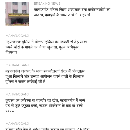
BREAKING NEWS
महराजगंज महिला जिला अस्पताल बना कमीशनखोरी का
अड्डा, दवाइयों के साथ जांचें भी बाहर से
MAHARAJGANJ
महराजगंज: पुलिस ने मोटरसाइकिल की डिक्की से डेढ़ लाख
रुपये चोरी के मामले का किया खुलासा, मुख्य अभियुक्त
गिरफ्तार
MAHARAJGANJ
महराजगंज जनपद के थाना श्यामदेउरवां क्षेत्र में ऑनलाइन
जुआ खिलाने और उसका आयोजन करने वालों के खिलाफ
पुलिस ने सख्त कार्रवाई की है।
MAHARAJGANJ
कुदरत का करिश्मा या तक़दीर का खेल, महराजगंज में जन्मे
पेट से जुड़े जुड़वा बच्चे, सफल ऑपरेशन के बाद मां-बच्चे
स्वस्थ।
MAHARAJGANJ
दक्षिणी चौक रेंज में अवैध सागौन कटान का खुलासा, 45 बोटा