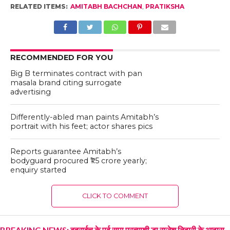
RELATED ITEMS:
AMITABH BACHCHAN
,
PRATIKSHA
RECOMMENDED FOR YOU
Big B terminates contract with pan
masala brand citing surrogate
advertising
Differently-abled man paints Amitabh’s
portrait with his feet; actor shares pics
Reports guarantee Amitabh’s
bodyguard procured ₹1.5 crore yearly;
enquiry started
CLICK TO COMMENT
BREAKING NEWS: बहराईच के पूर्व सपा प्रत्याशी डा राजेश तिवारी के आवास