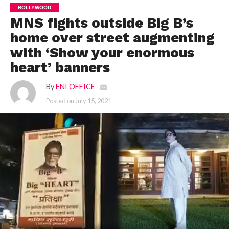
BOLLYWOOD
MNS fights outside Big B’s
home over street augmenting
with ‘Show your enormous
heart’ banners
By
ENI OFFICE
Posted on
July 15, 2021