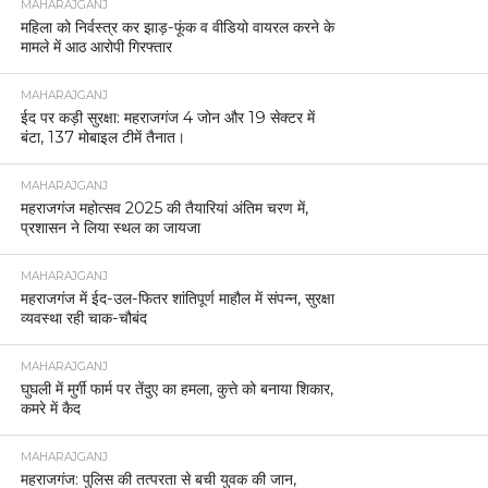
MAHARAJGANJ
महिला को निर्वस्त्र कर झाड़-फूंक व वीडियो वायरल करने के
मामले में आठ आरोपी गिरफ्तार
MAHARAJGANJ
ईद पर कड़ी सुरक्षा: महराजगंज 4 जोन और 19 सेक्टर में
बंटा, 137 मोबाइल टीमें तैनात।
MAHARAJGANJ
महराजगंज महोत्सव 2025 की तैयारियां अंतिम चरण में,
प्रशासन ने लिया स्थल का जायजा
MAHARAJGANJ
महराजगंज में ईद-उल-फितर शांतिपूर्ण माहौल में संपन्न, सुरक्षा
व्यवस्था रही चाक-चौबंद
MAHARAJGANJ
घुघली में मुर्गी फार्म पर तेंदुए का हमला, कुत्ते को बनाया शिकार,
कमरे में कैद
MAHARAJGANJ
महराजगंज: पुलिस की तत्परता से बची युवक की जान,