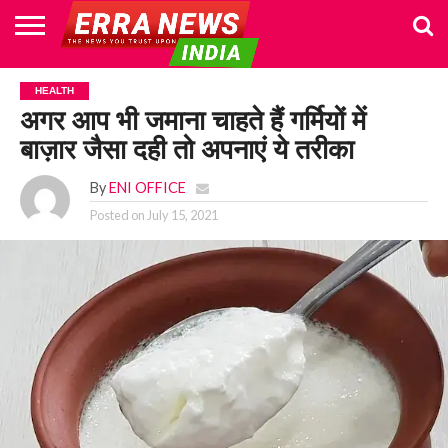
HOME
POLITICS
NEWS
BUSINESS
CULTURE
NATIONAL
SPORTS
LIFESTYLE
TRAVEL
OPINION
BREAKING
ENTERTAINMENT
WORLD
CRIME
JOIN
HEALTH
NEWS
US
अगर आप भी जमाना चाहते हैं गर्मियों में
बाज़ार जैसा दही तो अपनाएं ये तरीका
By
ENI OFFICE
Posted on
July 15, 2021