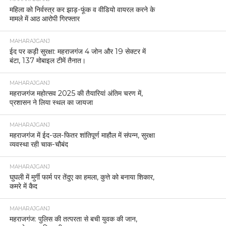
महिला को निर्वस्त्र कर झाड़-फूंक व वीडियो वायरल करने के
मामले में आठ आरोपी गिरफ्तार
MAHARAJGANJ
ईद पर कड़ी सुरक्षा: महराजगंज 4 जोन और 19 सेक्टर में
बंटा, 137 मोबाइल टीमें तैनात।
MAHARAJGANJ
महराजगंज महोत्सव 2025 की तैयारियां अंतिम चरण में,
प्रशासन ने लिया स्थल का जायजा
MAHARAJGANJ
महराजगंज में ईद-उल-फितर शांतिपूर्ण माहौल में संपन्न, सुरक्षा
व्यवस्था रही चाक-चौबंद
MAHARAJGANJ
घुघली में मुर्गी फार्म पर तेंदुए का हमला, कुत्ते को बनाया शिकार,
कमरे में कैद
MAHARAJGANJ
महराजगंज: पुलिस की तत्परता से बची युवक की जान,