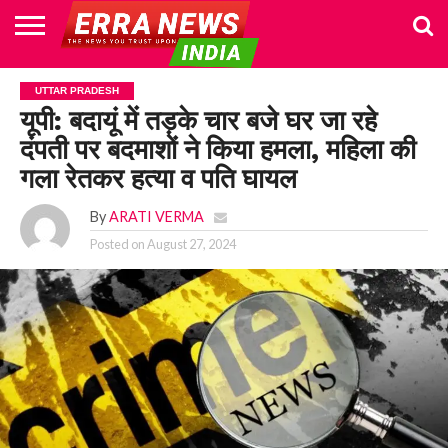
HOME
POLITICS
NEWS
BUSINESS
CULTURE
NATIONAL
SPORTS
LIFESTYLE
TRAVEL
OPINION
BREAKING
ENTERTAINMENT
WORLD
CRIME
JOIN
UTTAR PRADESH
NEWS
US
यूपी: बदायूं में तड़के चार बजे घर जा रहे
दंपती पर बदमाशों ने किया हमला, महिला की
गला रेतकर हत्या व पति घायल
By
ARATI VERMA
Posted on
August 27, 2024