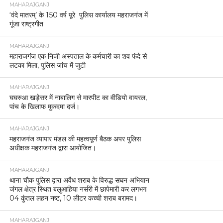
MAHARAJGANJ
‘वंदे मातरम्’ के 150 वर्ष पूरे पुलिस कार्यालय महराजगंज में
गूंजा राष्ट्रगीत
MAHARAJGANJ
महाराजगंज एक निजी अस्पताल के कर्मचारी का शव फंदे से
लटका मिला, पुलिस जांच में जुटी
MAHARAJGANJ
घघरुआ खड़ेसर में नाबालिग से मारपीट का वीडियो वायरल,
पांच के खिलाफ मुकदमा दर्ज।
MAHARAJGANJ
महराजगंज व्यापार मंडल की महत्वपूर्ण बैठक अपर पुलिस
अधीक्षक महराजगंज द्वारा आयोजित।
MAHARAJGANJ
थाना चौक पुलिस द्वारा अवैध शराब के विरुद्ध सघन अभियान
जंगल क्षेत्र स्थित बलुआहिया नर्सरी में छापेमारी कर लगभग
04 कुंतल लहन नष्ट, 10 लीटर कच्ची शराब बरामद।
MAHARAJGANJ