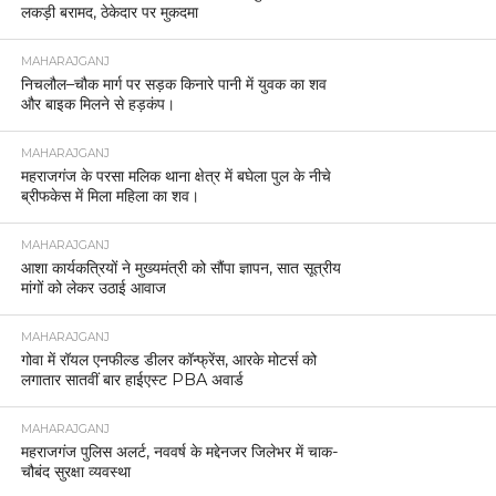
लकड़ी बरामद, ठेकेदार पर मुकदमा
MAHARAJGANJ
निचलौल–चौक मार्ग पर सड़क किनारे पानी में युवक का शव
और बाइक मिलने से हड़कंप।
MAHARAJGANJ
महराजगंज के परसा मलिक थाना क्षेत्र में बघेला पुल के नीचे
ब्रीफकेस में मिला महिला का शव।
MAHARAJGANJ
आशा कार्यकत्रियों ने मुख्यमंत्री को सौंपा ज्ञापन, सात सूत्रीय
मांगों को लेकर उठाई आवाज
MAHARAJGANJ
गोवा में रॉयल एनफील्ड डीलर कॉन्फ्रेंस, आरके मोटर्स को
लगातार सातवीं बार हाईएस्ट PBA अवार्ड
MAHARAJGANJ
महराजगंज पुलिस अलर्ट, नववर्ष के मद्देनजर जिलेभर में चाक-
चौबंद सुरक्षा व्यवस्था