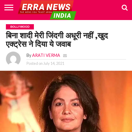
HOME
POLITICS
NEWS
BUSINESS
CULTURE
NATIONAL
SPORTS
LIFESTYLE
TRAVEL
OPINION
BREAKING
ENTERTAINMENT
WORLD
CRIME
JOIN
BOLLYWOOD
NEWS
US
बिना शादी मेरी जिंदगी अधूरी नहीं ,खुद
एक्ट्रेस ने दिया ये जवाब
By
ARATI VERMA
Posted on
July 14, 2021