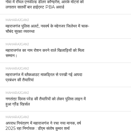
गोवा में रॉयल एनफील्ड डीलर कॉन्फ्रेंस, आरके मोटर्स को
लगातार सातवीं बार हाईएस्ट PBA अवार्ड
MAHARAJGANJ
महराजगंज पुलिस अलर्ट, नववर्ष के मद्देनजर जिलेभर में चाक-
चौबंद सुरक्षा व्यवस्था
MAHARAJGANJ
महाराजगंज का नाम रोशन करने वाले खिलाड़ियों को मिला
सम्मान।
MAHARAJGANJ
महराजगंज में ब्लैकआउट माकड्रिल से परखी गई आपदा
प्रबंधन की तैयारियां
MAHARAJGANJ
गणतंत्र दिवस परेड की तैयारियों को लेकर पुलिस लाइन में
हुआ ग्रैंड रिहर्सल
MAHARAJGANJ
अपराध नियंत्रण में महाराजगंज ने रचा नया मानक, वर्ष
2025 रहा निर्णायक : डीएम संतोष कुमार शर्मा