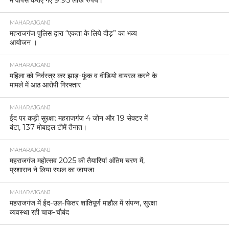
में वापस कराए गए 9.95 लाख रुपये।
MAHARAJGANJ
महराजगंज पुलिस द्वारा “एकता के लिये दौड़” का भव्य
आयोजन ।
MAHARAJGANJ
महिला को निर्वस्त्र कर झाड़-फूंक व वीडियो वायरल करने के
मामले में आठ आरोपी गिरफ्तार
MAHARAJGANJ
ईद पर कड़ी सुरक्षा: महराजगंज 4 जोन और 19 सेक्टर में
बंटा, 137 मोबाइल टीमें तैनात।
MAHARAJGANJ
महराजगंज महोत्सव 2025 की तैयारियां अंतिम चरण में,
प्रशासन ने लिया स्थल का जायजा
MAHARAJGANJ
महराजगंज में ईद-उल-फितर शांतिपूर्ण माहौल में संपन्न, सुरक्षा
व्यवस्था रही चाक-चौबंद