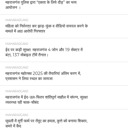
महराजगंज पुलिस द्वारा “एकता के लिये दौड़” का भव्य
आयोजन ।
MAHARAJGANJ
महिला को निर्वस्त्र कर झाड़-फूंक व वीडियो वायरल करने के
मामले में आठ आरोपी गिरफ्तार
MAHARAJGANJ
ईद पर कड़ी सुरक्षा: महराजगंज 4 जोन और 19 सेक्टर में
बंटा, 137 मोबाइल टीमें तैनात।
MAHARAJGANJ
महराजगंज महोत्सव 2025 की तैयारियां अंतिम चरण में,
प्रशासन ने लिया स्थल का जायजा
MAHARAJGANJ
महराजगंज में ईद-उल-फितर शांतिपूर्ण माहौल में संपन्न, सुरक्षा
व्यवस्था रही चाक-चौबंद
MAHARAJGANJ
घुघली में मुर्गी फार्म पर तेंदुए का हमला, कुत्ते को बनाया शिकार,
कमरे में कैद