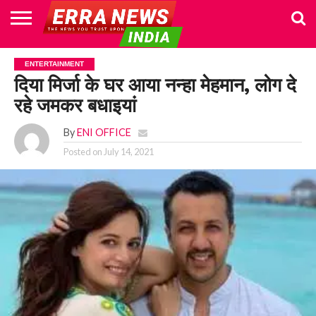
HOME
POLITICS
NEWS
BUSINESS
CULTURE
NATIONAL
SPORTS
LIFESTYLE
TRAVEL
OPINION
BREAKING
ENTERTAINMENT
WORLD
CRIME
JOIN
ENTERTAINMENT
NEWS
US
दिया मिर्जा के घर आया नन्हा मेहमान, लोग दे
रहे जमकर बधाइयां
By
ENI OFFICE
Posted on
July 14, 2021