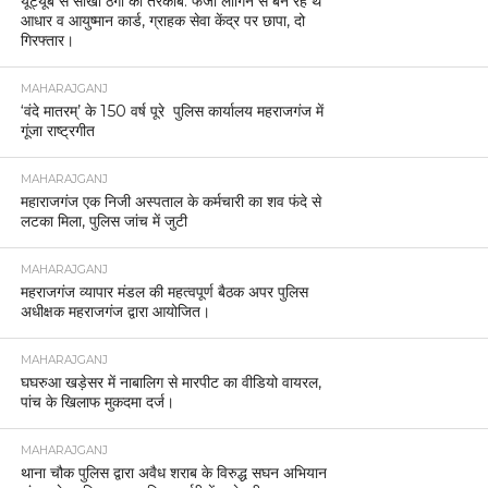
यूट्यूब से सीखी ठगी की तरकीब: फर्जी लॉगिन से बन रहे थे
आधार व आयुष्मान कार्ड, ग्राहक सेवा केंद्र पर छापा, दो
गिरफ्तार।
MAHARAJGANJ
‘वंदे मातरम्’ के 150 वर्ष पूरे पुलिस कार्यालय महराजगंज में
गूंजा राष्ट्रगीत
MAHARAJGANJ
महाराजगंज एक निजी अस्पताल के कर्मचारी का शव फंदे से
लटका मिला, पुलिस जांच में जुटी
MAHARAJGANJ
महराजगंज व्यापार मंडल की महत्वपूर्ण बैठक अपर पुलिस
अधीक्षक महराजगंज द्वारा आयोजित।
MAHARAJGANJ
घघरुआ खड़ेसर में नाबालिग से मारपीट का वीडियो वायरल,
पांच के खिलाफ मुकदमा दर्ज।
MAHARAJGANJ
थाना चौक पुलिस द्वारा अवैध शराब के विरुद्ध सघन अभियान