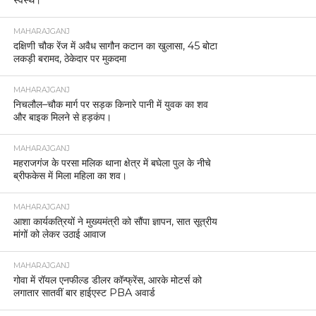
स्वस्थ।
MAHARAJGANJ
दक्षिणी चौक रेंज में अवैध सागौन कटान का खुलासा, 45 बोटा
लकड़ी बरामद, ठेकेदार पर मुकदमा
MAHARAJGANJ
निचलौल–चौक मार्ग पर सड़क किनारे पानी में युवक का शव
और बाइक मिलने से हड़कंप।
MAHARAJGANJ
महराजगंज के परसा मलिक थाना क्षेत्र में बघेला पुल के नीचे
ब्रीफकेस में मिला महिला का शव।
MAHARAJGANJ
आशा कार्यकत्रियों ने मुख्यमंत्री को सौंपा ज्ञापन, सात सूत्रीय
मांगों को लेकर उठाई आवाज
MAHARAJGANJ
गोवा में रॉयल एनफील्ड डीलर कॉन्फ्रेंस, आरके मोटर्स को
लगातार सातवीं बार हाईएस्ट PBA अवार्ड