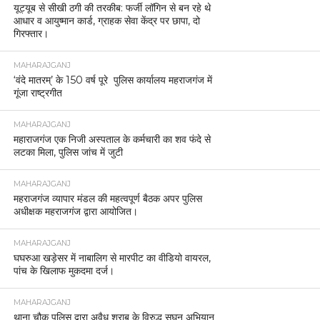
यूट्यूब से सीखी ठगी की तरकीब: फर्जी लॉगिन से बन रहे थे
आधार व आयुष्मान कार्ड, ग्राहक सेवा केंद्र पर छापा, दो
गिरफ्तार।
MAHARAJGANJ
‘वंदे मातरम्’ के 150 वर्ष पूरे पुलिस कार्यालय महराजगंज में
गूंजा राष्ट्रगीत
MAHARAJGANJ
महाराजगंज एक निजी अस्पताल के कर्मचारी का शव फंदे से
लटका मिला, पुलिस जांच में जुटी
MAHARAJGANJ
महराजगंज व्यापार मंडल की महत्वपूर्ण बैठक अपर पुलिस
अधीक्षक महराजगंज द्वारा आयोजित।
MAHARAJGANJ
घघरुआ खड़ेसर में नाबालिग से मारपीट का वीडियो वायरल,
पांच के खिलाफ मुकदमा दर्ज।
MAHARAJGANJ
थाना चौक पुलिस द्वारा अवैध शराब के विरुद्ध सघन अभियान