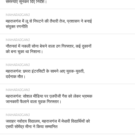
समस्याएं सुनकर दिए निर्देश।
MAHARAJGANJ
महराजगंज में लू से निपटने की तैयारी तेज, प्रशासन ने बनाई
संयुक्त रणनीति
MAHARAJGANJ
नौतनवां में नकली सोना बेचने वाला ठग गिरफ्तार, कई दुकानों
को बना चुका था निशाना।
MAHARAJGANJ
महराजगंज: छपरा इंटरसिटी के सामने आए युवक-युवती,
दर्दनाक मौत।
MAHARAJGANJ
महराजगंज: सोशल मीडिया पर एलपीजी गैस को लेकर भ्रामक
जानकारी फैलाने वाला युवक गिरफ्तार।
MAHARAJGANJ
जवाहर नवोदय विद्यालय, महराजगंज में मेधावी विद्यार्थियों को
एसपी सोमेंद्र मीना ने किया सम्मानित