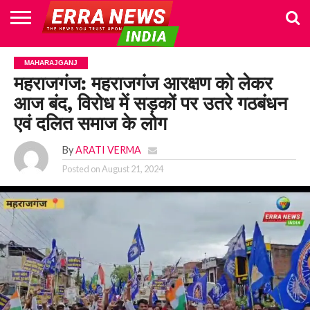
HOME
POLITICS
NEWS
BUSINESS
CULTURE
NATIONAL
SPORTS
LIFESTYLE
TRAVEL
OPINION
BREAKING
ENTERTAINMENT
WORLD
CRIME
JOIN
MAHARAJGANJ
NEWS
US
महराजगंज: महराजगंज आरक्षण को लेकर
आज बंद, विरोध में सड़कों पर उतरे गठबंधन
एवं दलित समाज के लोग
By
ARATI VERMA
Posted on
August 21, 2024