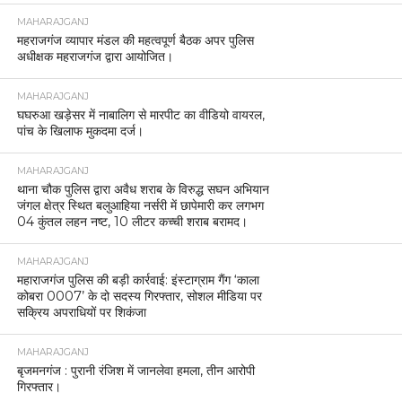
MAHARAJGANJ
महराजगंज व्यापार मंडल की महत्वपूर्ण बैठक अपर पुलिस
अधीक्षक महराजगंज द्वारा आयोजित।
MAHARAJGANJ
घघरुआ खड़ेसर में नाबालिग से मारपीट का वीडियो वायरल,
पांच के खिलाफ मुकदमा दर्ज।
MAHARAJGANJ
थाना चौक पुलिस द्वारा अवैध शराब के विरुद्ध सघन अभियान
जंगल क्षेत्र स्थित बलुआहिया नर्सरी में छापेमारी कर लगभग
04 कुंतल लहन नष्ट, 10 लीटर कच्ची शराब बरामद।
MAHARAJGANJ
महाराजगंज पुलिस की बड़ी कार्रवाई: इंस्टाग्राम गैंग ‘काला
कोबरा 0007’ के दो सदस्य गिरफ्तार, सोशल मीडिया पर
सक्रिय अपराधियों पर शिकंजा
MAHARAJGANJ
बृजमनगंज : पुरानी रंजिश में जानलेवा हमला, तीन आरोपी
गिरफ्तार।