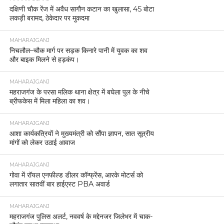
दक्षिणी चौक रेंज में अवैध सागौन कटान का खुलासा, 45 बोटा
लकड़ी बरामद, ठेकेदार पर मुकदमा
MAHARAJGANJ
निचलौल–चौक मार्ग पर सड़क किनारे पानी में युवक का शव
और बाइक मिलने से हड़कंप।
MAHARAJGANJ
महराजगंज के परसा मलिक थाना क्षेत्र में बघेला पुल के नीचे
ब्रीफकेस में मिला महिला का शव।
MAHARAJGANJ
आशा कार्यकत्रियों ने मुख्यमंत्री को सौंपा ज्ञापन, सात सूत्रीय
मांगों को लेकर उठाई आवाज
MAHARAJGANJ
गोवा में रॉयल एनफील्ड डीलर कॉन्फ्रेंस, आरके मोटर्स को
लगातार सातवीं बार हाईएस्ट PBA अवार्ड
MAHARAJGANJ
महराजगंज पुलिस अलर्ट, नववर्ष के मद्देनजर जिलेभर में चाक-