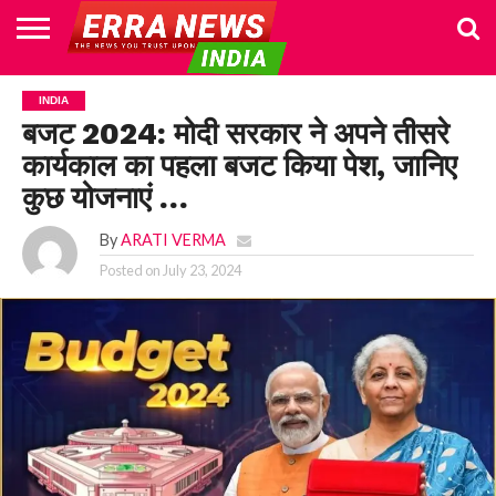
HOME
POLITICS
NEWS
BUSINESS
CULTURE
NATIONAL
SPORTS
LIFESTYLE
TRAVEL
OPINION
BREAKING
ENTERTAINMENT
WORLD
CRIME
JOIN
INDIA
NEWS
US
बजट 2024: मोदी सरकार ने अपने तीसरे
कार्यकाल का पहला बजट किया पेश, जानिए
कुछ योजनाएं …
By
ARATI VERMA
Posted on
July 23, 2024