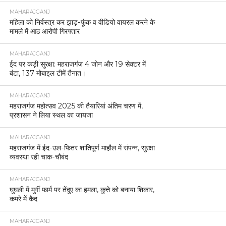
MAHARAJGANJ
महिला को निर्वस्त्र कर झाड़-फूंक व वीडियो वायरल करने के
मामले में आठ आरोपी गिरफ्तार
MAHARAJGANJ
ईद पर कड़ी सुरक्षा: महराजगंज 4 जोन और 19 सेक्टर में
बंटा, 137 मोबाइल टीमें तैनात।
MAHARAJGANJ
महराजगंज महोत्सव 2025 की तैयारियां अंतिम चरण में,
प्रशासन ने लिया स्थल का जायजा
MAHARAJGANJ
महराजगंज में ईद-उल-फितर शांतिपूर्ण माहौल में संपन्न, सुरक्षा
व्यवस्था रही चाक-चौबंद
MAHARAJGANJ
घुघली में मुर्गी फार्म पर तेंदुए का हमला, कुत्ते को बनाया शिकार,
कमरे में कैद
MAHARAJGANJ