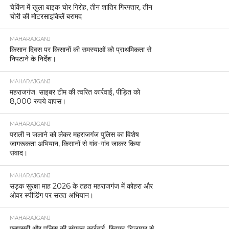
चेकिंग में खुला बाइक चोर गिरोह, तीन शातिर गिरफ्तार, तीन
चोरी की मोटरसाइकिलें बरामद
MAHARAJGANJ
किसान दिवस पर किसानों की समस्याओं को प्राथमिकता से
निपटाने के निर्देश।
MAHARAJGANJ
महराजगंज: साइबर टीम की त्वरित कार्रवाई, पीड़ित को
8,000 रुपये वापस।
MAHARAJGANJ
पराली न जलाने को लेकर महराजगंज पुलिस का विशेष
जागरूकता अभियान, किसानों से गांव-गांव जाकर किया
संवाद।
MAHARAJGANJ
सड़क सुरक्षा माह 2026 के तहत महराजगंज में कोहरा और
ओवर स्पीडिंग पर सख्त अभियान।
MAHARAJGANJ
एसएसबी और पुलिस की संयुक्त कार्रवाई, स्विफ्ट डिजायर से