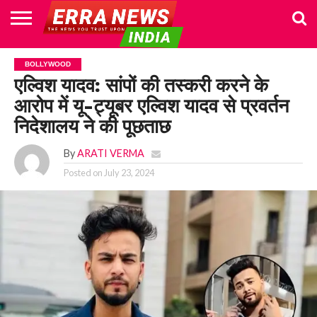
HOME
POLITICS
NEWS
BUSINESS
CULTURE
NATIONAL
SPORTS
LIFESTYLE
TRAVEL
OPINION
BREAKING
ENTERTAINMENT
WORLD
CRIME
JOIN
BOLLYWOOD
NEWS
US
एल्विश यादव: सांपों की तस्करी करने के
आरोप में यू-ट्यूबर एल्विश यादव से प्रवर्तन
निदेशालय ने की पूछताछ
By
ARATI VERMA
Posted on
July 23, 2024