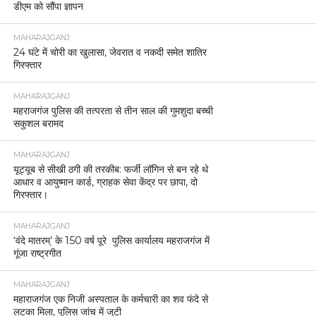
डीएम को सौंपा ज्ञापन
MAHARAJGANJ
24 घंटे में चोरी का खुलासा, जेवरात व नकदी समेत शातिर
गिरफ्तार
MAHARAJGANJ
महराजगंज पुलिस की तत्परता से तीन साल की गुमशुदा बच्ची
सकुशल बरामद
MAHARAJGANJ
यूट्यूब से सीखी ठगी की तरकीब: फर्जी लॉगिन से बन रहे थे
आधार व आयुष्मान कार्ड, ग्राहक सेवा केंद्र पर छापा, दो
गिरफ्तार।
MAHARAJGANJ
‘वंदे मातरम्’ के 150 वर्ष पूरे पुलिस कार्यालय महराजगंज में
गूंजा राष्ट्रगीत
MAHARAJGANJ
महाराजगंज एक निजी अस्पताल के कर्मचारी का शव फंदे से
लटका मिला, पुलिस जांच में जुटी