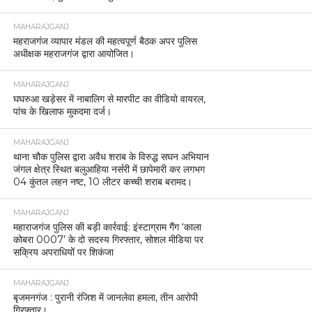
MAHARAJGANJ
महराजगंज व्यापार मंडल की महत्वपूर्ण बैठक अपर पुलिस
अधीक्षक महराजगंज द्वारा आयोजित।
MAHARAJGANJ
घघरुआ खड़ेसर में नाबालिग से मारपीट का वीडियो वायरल,
पांच के खिलाफ मुकदमा दर्ज।
MAHARAJGANJ
थाना चौक पुलिस द्वारा अवैध शराब के विरुद्ध सघन अभियान
जंगल क्षेत्र स्थित बलुआहिया नर्सरी में छापेमारी कर लगभग
04 कुंतल लहन नष्ट, 10 लीटर कच्ची शराब बरामद।
MAHARAJGANJ
महाराजगंज पुलिस की बड़ी कार्रवाई: इंस्टाग्राम गैंग ‘काला
कोबरा 0007’ के दो सदस्य गिरफ्तार, सोशल मीडिया पर
सक्रिय अपराधियों पर शिकंजा
MAHARAJGANJ
बृजमनगंज : पुरानी रंजिश में जानलेवा हमला, तीन आरोपी
गिरफ्तार।