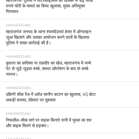
महराजगंज: पुलिस ने मोटरसाइकिल की डिक्की से डेढ़ लाख
रुपये चोरी के मामले का किया खुलासा, मुख्य अभियुक्त
गिरफ्तार
MAHARAJGANJ
महराजगंज जनपद के थाना श्यामदेउरवां क्षेत्र में ऑनलाइन
जुआ खिलाने और उसका आयोजन करने वालों के खिलाफ
पुलिस ने सख्त कार्रवाई की है।
MAHARAJGANJ
कुदरत का करिश्मा या तक़दीर का खेल, महराजगंज में जन्मे
पेट से जुड़े जुड़वा बच्चे, सफल ऑपरेशन के बाद मां-बच्चे
स्वस्थ।
MAHARAJGANJ
दक्षिणी चौक रेंज में अवैध सागौन कटान का खुलासा, 45 बोटा
लकड़ी बरामद, ठेकेदार पर मुकदमा
MAHARAJGANJ
निचलौल–चौक मार्ग पर सड़क किनारे पानी में युवक का शव
और बाइक मिलने से हड़कंप।