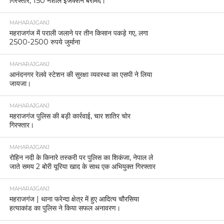
लकड़ी बरामद, ठेकेदार पर मुकदमा
MAHARAJGANJ
निचलौल–चौक मार्ग पर सड़क किनारे पानी में युवक का शव
और बाइक मिलने से हड़कंप।
MAHARAJGANJ
महराजगंज के परसा मलिक थाना क्षेत्र में बघेला पुल के नीचे
ब्रीफकेस में मिला महिला का शव।
MAHARAJGANJ
आशा कार्यकत्रियों ने मुख्यमंत्री को सौंपा ज्ञापन, सात सूत्रीय
मांगों को लेकर उठाई आवाज
MAHARAJGANJ
गोवा में रॉयल एनफील्ड डीलर कॉन्फ्रेंस, आरके मोटर्स को
लगातार सातवीं बार हाईएस्ट PBA अवार्ड
MAHARAJGANJ
महराजगंज पुलिस अलर्ट, नववर्ष के मद्देनजर जिलेभर में चाक-
चौबंद सुरक्षा व्यवस्था