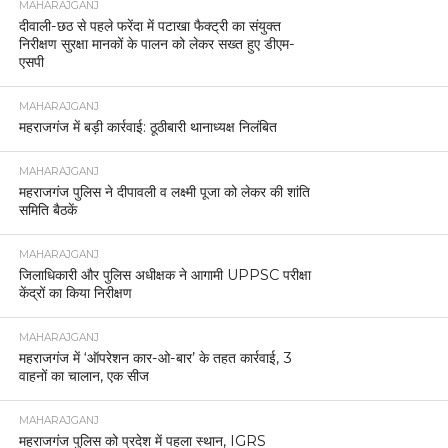
MAHARAJGANJ
महराजगंज: मिशन शक्ति टीम की त्वरित कार्रवाई गुमशुदा 8
वर्षीय बालिका साक्षी सकुशल बरामद, परिजनों से मिलवाया
MAHARAJGANJ
चौक नगर पंचायत में कोटेदार पर गंभीर आरोप, ग्रामीणों ने की
शिकायत।
MAHARAJGANJ
महराजगंज महोत्सव को लेकर प्रशासन सक्रिय, यातायात
व्यवस्था को सुदृढ़ बनाने के लिए अधिकारियों ने किया निरीक्षण
MAHARAJGANJ
पुलिस अधीक्षक ने अधिकारी व कर्मचारियों को मिष्ठान वितरित
कर दी दीपावली की शुभकामनाएं
MAHARAJGANJ
महराजगंज में पुलिस प्रशासन में बड़ा फेरबदल, सोमेंद्र मीणा
का तबादला, शक्ति मोहन अवस्थी बने नए एसपी
MAHARAJGANJ
थाना सिंदुरिया की मिशन शक्ति टीम ने 2 वर्षीय बच्ची कृषा को