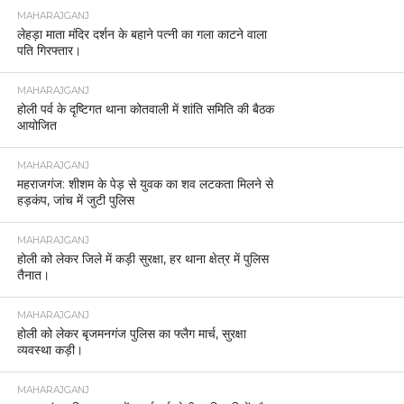
MAHARAJGANJ
‘वंदे मातरम्’ के 150 वर्ष पूरे पुलिस कार्यालय महराजगंज में
गूंजा राष्ट्रगीत
MAHARAJGANJ
महाराजगंज एक निजी अस्पताल के कर्मचारी का शव फंदे से
लटका मिला, पुलिस जांच में जुटी
MAHARAJGANJ
घघरुआ खड़ेसर में नाबालिग से मारपीट का वीडियो वायरल,
पांच के खिलाफ मुकदमा दर्ज।
MAHARAJGANJ
महराजगंज व्यापार मंडल की महत्वपूर्ण बैठक अपर पुलिस
अधीक्षक महराजगंज द्वारा आयोजित।
MAHARAJGANJ
थाना चौक पुलिस द्वारा अवैध शराब के विरुद्ध सघन अभियान
जंगल क्षेत्र स्थित बलुआहिया नर्सरी में छापेमारी कर लगभग
04 कुंतल लहन नष्ट, 10 लीटर कच्ची शराब बरामद।
MAHARAJGANJ