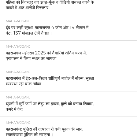
महराजगंज पुलिस लाइन में मनाई गई होली, अधिकारियों और
कर्मचारियों ने मिलकर मनाया रंगों का त्योहार।
MAHARAJGANJ
महराजगंज में दहेज विवाद से जुड़ा सनसनीखेज मामला, पत्नी
की मौत के बाद पति ने की आत्महत्या।
MAHARAJGANJ
सोनौली बॉर्डर पर उज़्बेकिस्तान की महिला हिरासत में
दस्तावेज़ों में गड़बड़ी का मामला, पुलिस ने दर्ज किया मुकदमा
MAHARAJGANJ
महराजगंज जिला अस्पताल के कर्मचारियों को 3 माह से नहीं
मिला वेतन, कार्य बहिष्कार की चेतावनी।
MAHARAJGANJ
महाराजगंज: पुलिस भर्ती परीक्षा को लेकर प्रशासन सतर्क,
डीएम-एसपी ने की बैठक।
MAHARAJGANJ
लेहड़ा मंदिर मेले की तैयारियां तेज, SDM व CO ने की
बैठक