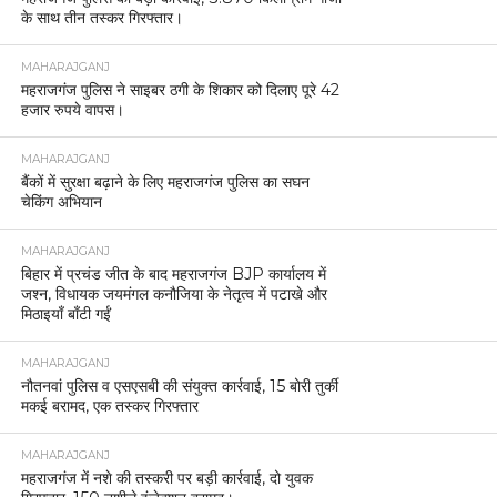
BREAKING NEWS
महराजगंज महिला जिला अस्पताल बना कमीशनखोरी का
अड्डा, दवाइयों के साथ जांचें भी बाहर से
MAHARAJGANJ
महराजगंज: पुलिस ने मोटरसाइकिल की डिक्की से डेढ़ लाख
रुपये चोरी के मामले का किया खुलासा, मुख्य अभियुक्त
गिरफ्तार
MAHARAJGANJ
महराजगंज जनपद के थाना श्यामदेउरवां क्षेत्र में ऑनलाइन
जुआ खिलाने और उसका आयोजन करने वालों के खिलाफ
पुलिस ने सख्त कार्रवाई की है।
MAHARAJGANJ
कुदरत का करिश्मा या तक़दीर का खेल, महराजगंज में जन्मे
पेट से जुड़े जुड़वा बच्चे, सफल ऑपरेशन के बाद मां-बच्चे
स्वस्थ।
MAHARAJGANJ
दक्षिणी चौक रेंज में अवैध सागौन कटान का खुलासा, 45 बोटा