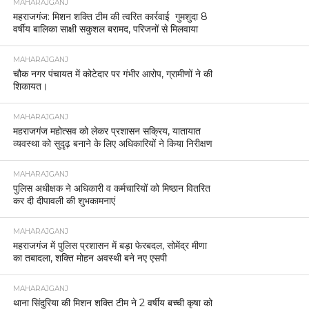
MAHARAJGANJ
नौतनवां में पुलिस-एसएसबी की बड़ी कार्रवाई, बुद्ध भगवान की
मूर्ति के साथ दो गिरफ्तार ।
MAHARAJGANJ
महराजगंज में समाजवादी पार्टी का प्रदर्शन, गैस संकट को
लेकर जिलाधिकारी को सौंपा ज्ञापन।
MAHARAJGANJ
SI भर्ती परीक्षा को लेकर महराजगंज में रूट डायवर्जन, 14–
15 मार्च को भारी वाहनों का प्रवेश बंद
MAHARAJGANJ
महराजगंज साइबर थाना की बड़ी कार्रवाई, 14 पीड़ितों के खाते
में वापस कराए गए 9.95 लाख रुपये।
MAHARAJGANJ
महराजगंज पुलिस द्वारा “एकता के लिये दौड़” का भव्य
आयोजन ।
MAHARAJGANJ