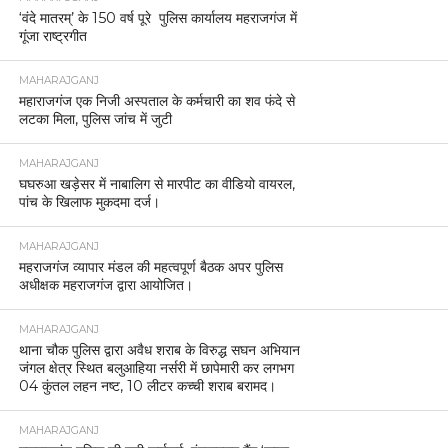
महराजगंज पुलिस की बड़ी कार्रवाई, 3.870 किलोग्राम गांजा
के साथ तीन तस्कर गिरफ्तार।
MAHARAJGANJ
महराजगंज पुलिस ने साइबर ठगी के शिकार को दिलाए पूरे 42
हजार रुपये वापस।
MAHARAJGANJ
बैंकों में सुरक्षा बढ़ाने के लिए महराजगंज पुलिस का सघन
चेकिंग अभियान
MAHARAJGANJ
बिहार में प्रचंड जीत के बाद महराजगंज BJP कार्यालय में
जश्न, विधायक जयमंगल कनौजिया के नेतृत्व में पटाखे और
मिठाइयाँ बाँटी गईं
MAHARAJGANJ
नौतनवां पुलिस व एसएसबी की संयुक्त कार्रवाई, 15 बोरी तुर्की
मकई बरामद, एक तस्कर गिरफ्तार
MAHARAJGANJ
महराजगंज में नशे की तस्करी पर बड़ी कार्रवाई, दो युवक