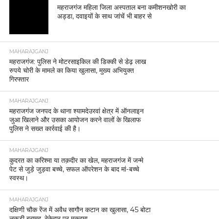
चोरी की मोटरसाइकिलें बरामद
MAHARAJGANJ
किसान दिवस पर किसानों की समस्याओं को प्राथमिकता से
निपटाने के निर्देश।
MAHARAJGANJ
महराजगंज: साइबर टीम की त्वरित कार्रवाई, पीड़ित को
8,000 रुपये वापस।
MAHARAJGANJ
पराली न जलाने को लेकर महराजगंज पुलिस का विशेष
जागरूकता अभियान, किसानों से गांव-गांव जाकर किया
संवाद।
MAHARAJGANJ
सड़क सुरक्षा माह 2026 के तहत महराजगंज में कोहरा और
ओवर स्पीडिंग पर सख्त अभियान।
MAHARAJGANJ
एसएसबी और पुलिस की संयुक्त कार्रवाई, स्विफ्ट डिजायर से
38 पैकेट चरस जब्त।