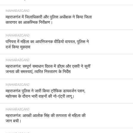
चैत नवरात्रि मेला को लेकर प्रशासन अलर्ट।
MAHARAJGANJ
महराजगंज महोत्सव के पहले दिन यूफोरिया बैंड ने मचाया
धमाल, सुरों की गूंज में झूमा पूरा मैदान।
MAHARAJGANJ
नौतनवां में दर्दनाक घटना: पत्नी से परेशान होकर पति ने बच्चों
के साथ दे दी थी जान, पत्नी गिरफ्तार।
MAHARAJGANJ
महराजगंज में राष्ट्रीय लोक अदालत का शुभारंभ, न्यायमूर्ति
विवेक वर्मा ने किया उद्घाटन।
MAHARAJGANJ
महराजगंज में कड़ी सुरक्षा के बीच संपन्न हुई उपनिरीक्षक भर्ती
परीक्षा, 6202 अभ्यर्थियों ने दी परीक्षा
MAHARAJGANJ
आज राष्ट्रीय एकता दिवस के अवसर पर आज रन फॉर
यूनिटी का आयोजन किया गया।