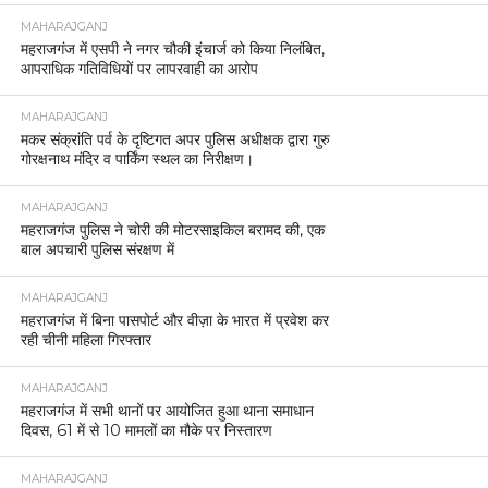
MAHARAJGANJ
महराजगंज: नाबालिग से दुष्कर्म के मामले में पुलिस की त्वरित
कार्रवाई, दोनों अभियुक्त गिरफ्तार।
MAHARAJGANJ
राम मंदिर ध्वजारोहण को लेकर यूपी–नेपाल सीमा पर कड़ी
चौकसी।
MAHARAJGANJ
पुलिस अधीक्षक महराजगंज की पहल अपराध और अवैध
गतिविधियों पर रोक के लिए गोपनीय हेल्पलाइन लॉन्च।
MAHARAJGANJ
महराजगंज पुलिस की बड़ी सफलता, 25,000 रुपये का
इनामिया गैंगस्टर एक्ट का नामजद अभियुक्त गिरफ्तार
MAHARAJGANJ
महराजगंज में जश्न, पंकज चौधरी के प्रदेश अध्यक्ष बनने पर
समर्थकों ने मनाई खुशी
MAHARAJGANJ