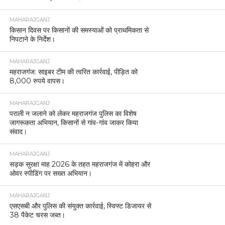
महराजगंज: दहेज की मांग पूरी नहीं होने पर ससुराल वाले करते थे प्रताड़ित, विवाद
बढ़ा तो कर दी हत्या
MOST POPULAR
MAHARAJGANJ
महराजगंज एसपी ने बच्चों को पढ़ाई के साथ खेलों में भाग लेने
को प्रेरित किया।
MAHARAJGANJ
पुलिस अधीक्षक सोमेन्द्र मीना ने नव नियुक्त डीएसपी बसंत
सिंह को लगाए स्टार।
MAHARAJGANJ
सेवानिवृत्ति सम्मान समारोह में मुख्य आरक्षी गौरी शंकर राम को
किया गया सम्मानित
MAHARAJGANJ
महराजगंज: संविधान दिवस पर पुलिस अधीक्षक ने दिलाई
संवैधानिक शपथ
MAHARAJGANJ
महराजगंज में पुलिस मुठभेड़, दो वाहन चोर गिरफ्तार।