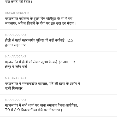
MAHARAJGANJ
प्रेम संबंध बना हत्या की वजह, महराजगंज में युवक की नृशंस
हत्या का पुलिस ने किया खुलासा।
MAHARAJGANJ
रोहिन नदी के बंधे के निर्माण को लेकर ग्रामीणों का प्रदर्शन,
डीएम को सौंपा ज्ञापन
MAHARAJGANJ
24 घंटे में चोरी का खुलासा, जेवरात व नकदी समेत शातिर
गिरफ्तार
MAHARAJGANJ
महराजगंज पुलिस की तत्परता से तीन साल की गुमशुदा बच्ची
सकुशल बरामद
MAHARAJGANJ
यूट्यूब से सीखी ठगी की तरकीब: फर्जी लॉगिन से बन रहे थे
आधार व आयुष्मान कार्ड, ग्राहक सेवा केंद्र पर छापा, दो
गिरफ्तार।