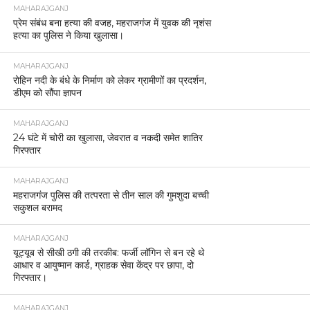
MAHARAJGANJ
महाराजगंज का नाम रोशन करने वाले खिलाड़ियों को मिला
सम्मान।
MAHARAJGANJ
गणतंत्र दिवस परेड की तैयारियों को लेकर पुलिस लाइन में
हुआ ग्रैंड रिहर्सल
MAHARAJGANJ
महराजगंज में ब्लैकआउट माकड्रिल से परखी गई आपदा
प्रबंधन की तैयारियां
MAHARAJGANJ
अपराध नियंत्रण में महाराजगंज ने रचा नया मानक, वर्ष
2025 रहा निर्णायक : डीएम संतोष कुमार शर्मा
MAHARAJGANJ
डीआईजी गोरखपुर ने महाराजगंज में किया निरीक्षण, कानून-
व्यवस्था को लेकर दिए सख्त निर्देश
MAHARAJGANJ