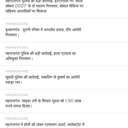
गिरफ्तार, 150 नशीले इंजेक्शन बरामद।
MAHARAJGANJ
महराजगंज में पराली जलाने पर तीन किसान पकड़े गए, लगा
2500-2500 रुपये जुर्माना
MAHARAJGANJ
आनंदनगर रेलवे स्टेशन की सुरक्षा व्यवस्था का एसपी ने लिया
जायजा।
MAHARAJGANJ
महराजगंज पुलिस की बड़ी कार्रवाई, चार शातिर चोर
गिरफ्तार।
MAHARAJGANJ
रोहिन नदी के किनारे तस्करी पर पुलिस का शिकंजा, नेपाल ले
जाते समय 2 बोरी यूरिया खाद के साथ एक अभियुक्त गिरफ्तार
MAHARAJGANJ
महराजगंज | थाना फरेन्दा क्षेत्र में हुए आदित्य चौरसिया
हत्याकांड का पुलिस ने किया सफल अनावरण।