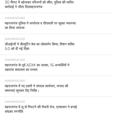
महिला को निर्वस्त्र कर झाड़-फूंक व वीडियो वायरल करने के
मामले में आठ आरोपी गिरफ्तार
MAHARAJGANJ
ईद पर कड़ी सुरक्षा: महराजगंज 4 जोन और 19 सेक्टर में
बंटा, 137 मोबाइल टीमें तैनात।
MAHARAJGANJ
महराजगंज महोत्सव 2025 की तैयारियां अंतिम चरण में,
प्रशासन ने लिया स्थल का जायजा
MAHARAJGANJ
महराजगंज में ईद-उल-फितर शांतिपूर्ण माहौल में संपन्न, सुरक्षा
व्यवस्था रही चाक-चौबंद
MAHARAJGANJ
घुघली में मुर्गी फार्म पर तेंदुए का हमला, कुत्ते को बनाया शिकार,
कमरे में कैद
MAHARAJGANJ
महराजगंज: पुलिस की तत्परता से बची युवक की जान,