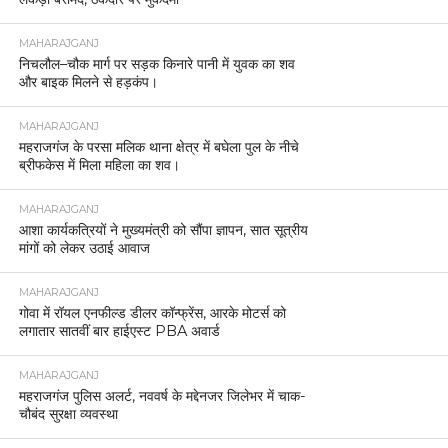
MAHARAJGANJ
महराजगंज में एसपी ने नगर चौकी इंचार्ज को किया निलंबित,
आपराधिक गतिविधियों पर लापरवाही का आरोप
MAHARAJGANJ
मकर संक्रांति पर्व के दृष्टिगत अपर पुलिस अधीक्षक द्वारा गुरु
गोरक्षनाथ मंदिर व पार्किंग स्थल का निरीक्षण।
MAHARAJGANJ
महराजगंज पुलिस ने चोरी की मोटरसाइकिल बरामद की, एक
बाल अपचारी पुलिस संरक्षण में
MAHARAJGANJ
महराजगंज में बिना पासपोर्ट और वीज़ा के भारत में प्रवेश कर
रही चीनी महिला गिरफ्तार
MAHARAJGANJ
महराजगंज में सभी थानों पर आयोजित हुआ थाना समाधान
दिवस, 61 में से 10 मामलों का मौके पर निस्तारण
MAHARAJGANJ