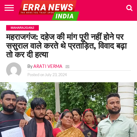
HOME
POLITICS
NEWS
BUSINESS
CULTURE
NATIONAL
SPORTS
LIFESTYLE
TRAVEL
OPINION
BREAKING
ENTERTAINMENT
WORLD
CRIME
JOIN
MAHARAJGANJ
NEWS
US
महराजगंज: दहेज की मांग पूरी नहीं होने पर
ससुराल वाले करते थे प्रताड़ित, विवाद बढ़ा
तो कर दी हत्या
By
ARATI VERMA
Posted on
July 23, 2024