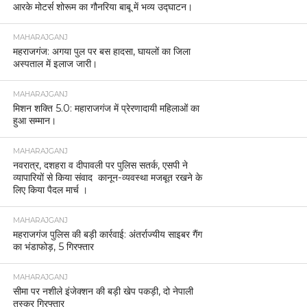
MAHARAJGANJ
दीवाली-छठ से पहले फरेंदा में पटाखा फैक्ट्री का संयुक्त
निरीक्षण सुरक्षा मानकों के पालन को लेकर सख्त हुए डीएम-
एसपी
MAHARAJGANJ
महराजगंज में बड़ी कार्रवाई: ठूठीबारी थानाध्यक्ष निलंबित
MAHARAJGANJ
महराजगंज पुलिस ने दीपावली व लक्ष्मी पूजा को लेकर की शांति
समिति बैठकें
MAHARAJGANJ
जिलाधिकारी और पुलिस अधीक्षक ने आगामी UPPSC परीक्षा
केंद्रों का किया निरीक्षण
MAHARAJGANJ
महराजगंज में ‘ऑपरेशन कार-ओ-बार’ के तहत कार्रवाई, 3
वाहनों का चालान, एक सीज
MAHARAJGANJ