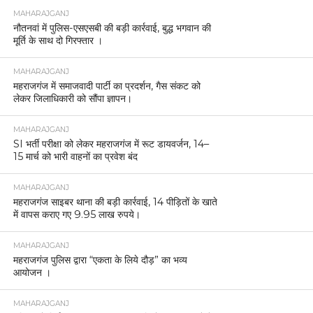
MAHARAJGANJ
लेहड़ा माता मंदिर दर्शन के बहाने पत्नी का गला काटने वाला
पति गिरफ्तार।
MAHARAJGANJ
होली पर्व के दृष्टिगत थाना कोतवाली में शांति समिति की बैठक
आयोजित
MAHARAJGANJ
महराजगंज: शीशम के पेड़ से युवक का शव लटकता मिलने से
हड़कंप, जांच में जुटी पुलिस
MAHARAJGANJ
होली को लेकर जिले में कड़ी सुरक्षा, हर थाना क्षेत्र में पुलिस
तैनात।
MAHARAJGANJ
होली को लेकर बृजमनगंज पुलिस का फ्लैग मार्च, सुरक्षा
व्यवस्था कड़ी।
MAHARAJGANJ