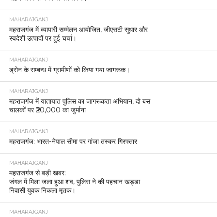
संयुक्त रणनीति
MAHARAJGANJ
नौतनवां में नकली सोना बेचने वाला ठग गिरफ्तार, कई दुकानों
को बना चुका था निशाना।
MAHARAJGANJ
महराजगंज: छपरा इंटरसिटी के सामने आए युवक-युवती,
दर्दनाक मौत।
MAHARAJGANJ
महराजगंज: सोशल मीडिया पर एलपीजी गैस को लेकर भ्रामक
जानकारी फैलाने वाला युवक गिरफ्तार।
MAHARAJGANJ
जवाहर नवोदय विद्यालय, महराजगंज में मेधावी विद्यार्थियों को
एसपी सोमेंद्र मीना ने किया सम्मानित
MAHARAJGANJ
डीएम व एसपी महाराजगंज ने किया पीसीएस प्रारंभिक परीक्षा
केंद्रों का निरीक्षण, सुरक्षा व्यवस्था चुस्त