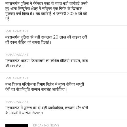
इंडो-नेपाल बॉर्डर पर पुलिस की बड़ी कार्रवाई, 100 बोरी
यूरिया बरामद।
MAHARAJGANJ
यूपी बीजेपी के नए प्रदेश अध्यक्ष की घोषणा लगभग तय,
पंकज चौधरी का नाम अंतिम चरण में।
MAHARAJGANJ
महराजगंज पुलिस ने कच्ची शराब के खिलाफ बड़ी कार्रवाई,
10 कुन्तल लहन नष्ट।
MAHARAJGANJ
महराजगंज पुलिस ने साइबर ठगी करने वाले गिरोह का किया
खुलासा।
MAHARAJGANJ
घुघली पुलिस ने नाबालिग लड़की को भगाने के मामले में एक
आरोपी दबोचा
MAHARAJGANJ
चेकिंग में खुला बाइक चोर गिरोह, तीन शातिर गिरफ्तार, तीन