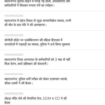
महाराजगंज पुलिस की बड़ी कार्रवाई: इंस्टाग्राम गैंग ‘काला
कोबरा 0007’ के दो सदस्य गिरफ्तार, सोशल मीडिया पर
सक्रिय अपराधियों पर शिकंजा
MAHARAJGANJ
बृजमनगंज : पुरानी रंजिश में जानलेवा हमला, तीन आरोपी
गिरफ्तार।
MAHARAJGANJ
महराजगंज पुलिस की बड़ी कार्रवाई, हत्या प्रयास का
अभियुक्त गिरफ्तार।
MAHARAJGANJ
घुघली पुलिस की कार्रवाई, नाबालिग से दुष्कर्म का आरोपी
पकड़ा गया।
MAHARAJGANJ
महराजगंज: साइबर ठगी के शिकार युवक को 1.90 लाख
रुपये वापस दिलाए।
MAHARAJGANJ
महराजगंज में होली को लेकर प्रशासन अलर्ट, कलेक्ट्रेट में