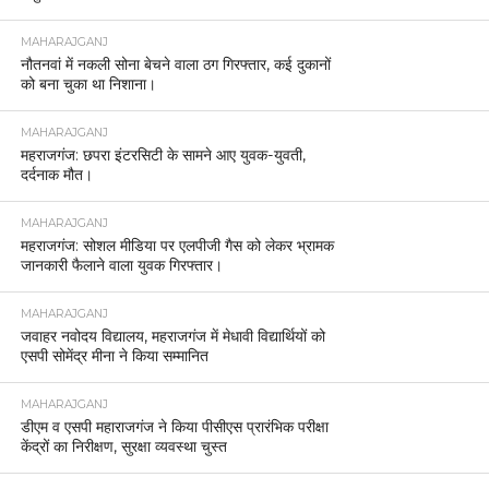
श्यामदेउरवा पुलिस की सराहना ।
MAHARAJGANJ
महराजगंज में जिलाधिकारी और पुलिस अधीक्षक ने किया जिला
कारागार का आकस्मिक निरीक्षण।
MAHARAJGANJ
पनियरा में महिला का आपत्तिजनक वीडियो वायरल, पुलिस ने
दर्ज किया मुकदमा
MAHARAJGANJ
महराजगंज: सम्पूर्ण समाधान दिवस में डीएम और एसपी ने सुनीं
जनता की समस्याएं, त्वरित निस्तारण के निर्देश
MAHARAJGANJ
महराजगंज पुलिस ने जारी किया ट्रैफिक डायवर्जन प्लान,
महोत्सव के दौरान भारी वाहनों की नो-एंट्री लागू।
MAHARAJGANJ
महराजगंज: आरक्षी आलोक सिंह की तत्परता से महिला की
जान बची।