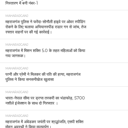
30 मिनट में खोजकर परिजनों को सौंपा, पुलिस की त्वरित
कार्रवाई ने जीता दिलमहराजगंज
MAHARAJGANJ
महराजगंज पुलिस ने धनतेरस व दीपावली पर सुरक्षा व्यवस्था
का लिया जायजा
MAHARAJGANJ
डीआईजी ने सैल्युटिंग बेस का लोकार्पण किया, मिशन शक्ति
5.0 को दी नई दिशा
MAHARAJGANJ
महराजगंज के पूर्व ADM का जलवा, 16 अभ्यर्थियों ने
लहराया सफलता का परचम
MAHARAJGANJ
महराजगंज में नए एसपी ने संभाला कार्यभार, जनता की
समस्याएं सुनकर दिए निर्देश।
MAHARAJGANJ
महराजगंज में लू से निपटने की तैयारी तेज, प्रशासन ने बनाई