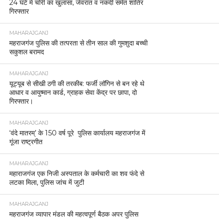
24 घंटे में चोरी का खुलासा, जेवरात व नकदी समेत शातिर
गिरफ्तार
MAHARAJGANJ
महराजगंज पुलिस की तत्परता से तीन साल की गुमशुदा बच्ची
सकुशल बरामद
MAHARAJGANJ
यूट्यूब से सीखी ठगी की तरकीब: फर्जी लॉगिन से बन रहे थे
आधार व आयुष्मान कार्ड, ग्राहक सेवा केंद्र पर छापा, दो
गिरफ्तार।
MAHARAJGANJ
‘वंदे मातरम्’ के 150 वर्ष पूरे पुलिस कार्यालय महराजगंज में
गूंजा राष्ट्रगीत
MAHARAJGANJ
महाराजगंज एक निजी अस्पताल के कर्मचारी का शव फंदे से
लटका मिला, पुलिस जांच में जुटी
MAHARAJGANJ
महराजगंज व्यापार मंडल की महत्वपूर्ण बैठक अपर पुलिस