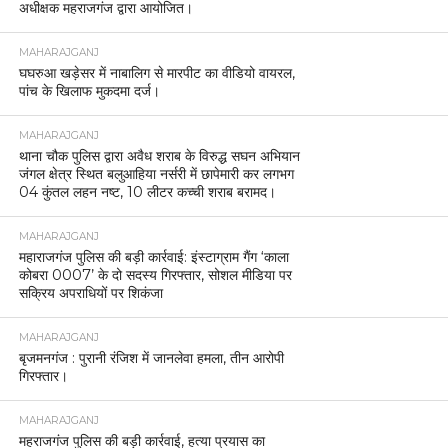
अधीक्षक महराजगंज द्वारा आयोजित।
MAHARAJGANJ
घघरुआ खड़ेसर में नाबालिग से मारपीट का वीडियो वायरल,
पांच के खिलाफ मुकदमा दर्ज।
MAHARAJGANJ
थाना चौक पुलिस द्वारा अवैध शराब के विरुद्ध सघन अभियान
जंगल क्षेत्र स्थित बलुआहिया नर्सरी में छापेमारी कर लगभग
04 कुंतल लहन नष्ट, 10 लीटर कच्ची शराब बरामद।
MAHARAJGANJ
महाराजगंज पुलिस की बड़ी कार्रवाई: इंस्टाग्राम गैंग ‘काला
कोबरा 0007’ के दो सदस्य गिरफ्तार, सोशल मीडिया पर
सक्रिय अपराधियों पर शिकंजा
MAHARAJGANJ
बृजमनगंज : पुरानी रंजिश में जानलेवा हमला, तीन आरोपी
गिरफ्तार।
MAHARAJGANJ
महराजगंज पुलिस की बड़ी कार्रवाई, हत्या प्रयास का