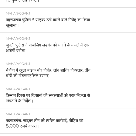
10 कुन्तल लहन नष्ट।
MAHARAJGANJ
महराजगंज पुलिस ने साइबर ठगी करने वाले गिरोह का किया
खुलासा।
MAHARAJGANJ
घुघली पुलिस ने नाबालिग लड़की को भगाने के मामले में एक
आरोपी दबोचा
MAHARAJGANJ
चेकिंग में खुला बाइक चोर गिरोह, तीन शातिर गिरफ्तार, तीन
चोरी की मोटरसाइकिलें बरामद
MAHARAJGANJ
किसान दिवस पर किसानों की समस्याओं को प्राथमिकता से
निपटाने के निर्देश।
MAHARAJGANJ
महराजगंज: साइबर टीम की त्वरित कार्रवाई, पीड़ित को
8,000 रुपये वापस।