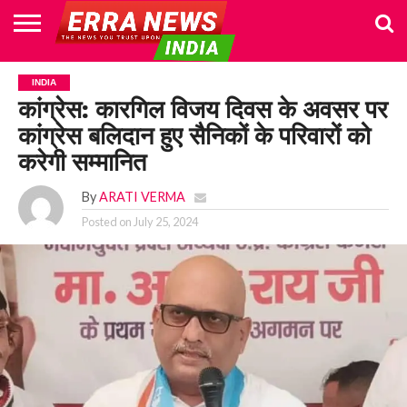
HOME
POLITICS
NEWS
BUSINESS
CULTURE
NATIONAL
SPORTS
LIFESTYLE
TRAVEL
OPINION
BREAKING
ENTERTAINMENT
WORLD
CRIME
JOIN
INDIA
NEWS
US
कांग्रेस: कारगिल विजय दिवस के अवसर पर
कांग्रेस बलिदान हुए सैनिकों के परिवारों को
करेगी सम्मानित
By
ARATI VERMA
Posted on
July 25, 2024