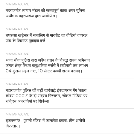
MAHARAJGANJ
महराजगंज व्यापार मंडल की महत्वपूर्ण बैठक अपर पुलिस
अधीक्षक महराजगंज द्वारा आयोजित।
MAHARAJGANJ
घघरुआ खड़ेसर में नाबालिग से मारपीट का वीडियो वायरल,
पांच के खिलाफ मुकदमा दर्ज।
MAHARAJGANJ
थाना चौक पुलिस द्वारा अवैध शराब के विरुद्ध सघन अभियान
जंगल क्षेत्र स्थित बलुआहिया नर्सरी में छापेमारी कर लगभग
04 कुंतल लहन नष्ट, 10 लीटर कच्ची शराब बरामद।
MAHARAJGANJ
महाराजगंज पुलिस की बड़ी कार्रवाई: इंस्टाग्राम गैंग ‘काला
कोबरा 0007’ के दो सदस्य गिरफ्तार, सोशल मीडिया पर
सक्रिय अपराधियों पर शिकंजा
MAHARAJGANJ
बृजमनगंज : पुरानी रंजिश में जानलेवा हमला, तीन आरोपी
गिरफ्तार।