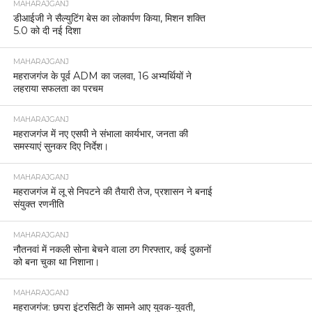
MAHARAJGANJ
डीआईजी ने सैल्युटिंग बेस का लोकार्पण किया, मिशन शक्ति
5.0 को दी नई दिशा
MAHARAJGANJ
महराजगंज के पूर्व ADM का जलवा, 16 अभ्यर्थियों ने
लहराया सफलता का परचम
MAHARAJGANJ
महराजगंज में नए एसपी ने संभाला कार्यभार, जनता की
समस्याएं सुनकर दिए निर्देश।
MAHARAJGANJ
महराजगंज में लू से निपटने की तैयारी तेज, प्रशासन ने बनाई
संयुक्त रणनीति
MAHARAJGANJ
नौतनवां में नकली सोना बेचने वाला ठग गिरफ्तार, कई दुकानों
को बना चुका था निशाना।
MAHARAJGANJ
महराजगंज: छपरा इंटरसिटी के सामने आए युवक-युवती,