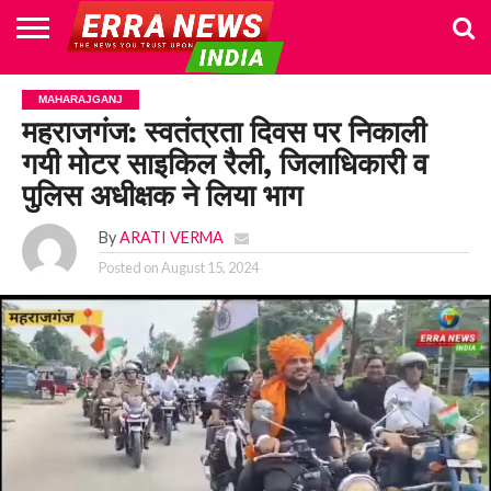
HOME
POLITICS
NEWS
BUSINESS
CULTURE
NATIONAL
SPORTS
LIFESTYLE
TRAVEL
OPINION
BREAKING
ENTERTAINMENT
WORLD
CRIME
JOIN
MAHARAJGANJ
NEWS
US
महराजगंज: स्वतंत्रता दिवस पर निकाली
गयी मोटर साइकिल रैली, जिलाधिकारी व
पुलिस अधीक्षक ने लिया भाग
By
ARATI VERMA
Posted on
August 15, 2024