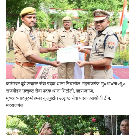
कामेश्वर दूबे उत्कृष्ट सेवा पदक थाना निचलौल, महराजगंज, मु०आ०ना०पु०
राजमोहन उत्कृष्ट सेवा पदक थाना भिटौली, महराजगज,
मु०आ०ना०पु०मोहम्मद कुतुबुद्दीन उत्कृष्ट सेवा पदक एसओजी टीम,
महराजगंज।