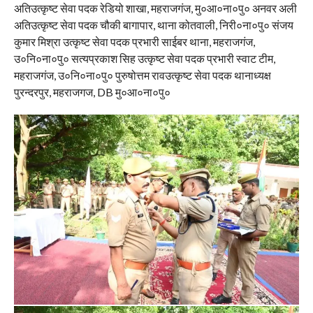
अतिउत्कृष्ट सेवा पदक रेडियो शाखा, महराजगंज, मु०आ०ना०पु० अनवर अली
अतिउत्कृष्ट सेवा पदक चौकी बागापार, थाना कोतवाली, निरी०ना०पु० संजय
कुमार मिश्रा उत्कृष्ट सेवा पदक प्रभारी साईबर थाना, महराजगंज,
उ०नि०ना०पु० सत्यप्रकाश सिह उत्कृष्ट सेवा पदक प्रभारी स्वाट टीम,
महराजगंज, उ०नि०ना०पु० पुरुषोत्तम रावउत्कृष्ट सेवा पदक थानाध्यक्ष
पुरन्दरपुर, महराजगज, DB मु०आ०ना०पु०